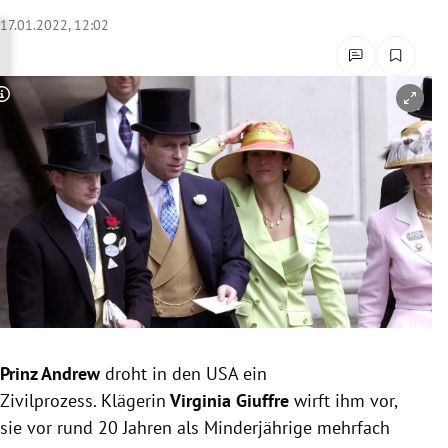
rreich Untermenü
17.01.2022, 12:02
rt Untermenü
Copyright-Hinweis öffnen/schließen
schaft Untermenü
s Untermenü
zeit Untermenü
undheit Untermenü
tur Untermenü
nung Untermenü
Prinz Andrew
droht in den USA ein
Zivilprozess. Klägerin
Virginia Giuffre
wirft ihm vor,
lität Untermenü
sie vor rund 20 Jahren als Minderjährige mehrfach