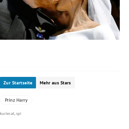
Slide 1 von 13
Zur Startseite
Mehr aus Stars
Prinz Harry
kurier.at, spi