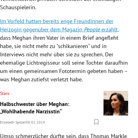
Schauspielerin.
Im Vorfeld hatten bereits enge Freundinnen der
Herzogin gegenüber dem Magazin
People
erzählt,
dass Meghan ihren Vater in einem Brief angefleht
habe, sie nicht mehr zu "schikanieren" und in
Interviews nicht mehr über sie zu sprechen. Der
ehemalige Lichtregisseur soll seine Tochter daraufhin
um einen gemeinsamen Fototermin gebeten haben –
was Meghan zutiefst verletzt habe.
Stars
Halbschwester über Meghan:
„Wohlhabende Narzisstin“
Elisabeth Spitzer
08.02.2019
Umso schmerzlicher dürfte sein, dass
Thomas Markle