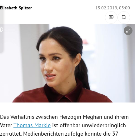
rreich Untermenü
Elisabeth Spitzer
15.02.2019, 05:00
rt Untermenü
Copyright-Hinweis öffnen/schließen
schaft Untermenü
s Untermenü
zeit Untermenü
undheit Untermenü
tur Untermenü
nung Untermenü
Das Verhältnis zwischen Herzogin Meghan und ihrem
Vater
Thomas Markle
ist offenbar unwiederbringlich
lität Untermenü
zerrüttet. Medienberichten zufolge könnte die 37-