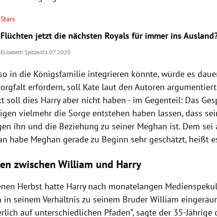
Stars
Flüchten jetzt die nächsten Royals für immer ins Ausland
Elisabeth Spitzer
01.07.2020
 so in die Königsfamilie integrieren könnte, würde es dau
rgfalt erfordern, soll Kate laut den Autoren argumentier
 soll dies Harry aber nicht haben - im Gegenteil: Das Ges
igen vielmehr die Sorge entstehen haben lassen, dass sei
gen ihn und die Beziehung zu seiner Meghan ist. Dem sei 
n habe Meghan gerade zu Beginn sehr geschätzt, heißt e
n zwischen William und Harry
nen Herbst hatte
Harry
nach monatelangen Medienspekul
in seinem Verhältnis zu seinem Bruder
William
eingeräum
erlich auf unterschiedlichen Pfaden“, sagte der 35-Jährig