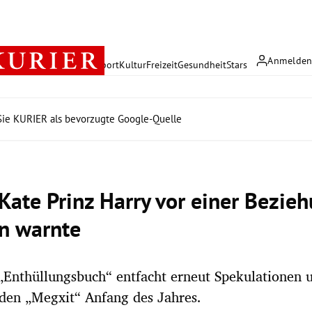
Anmelde
rreich
Politik
Wirtschaft
Sport
Kultur
Freizeit
Gesundheit
Stars
ie KURIER als bevorzugte Google-Quelle
Kate Prinz Harry vor einer Bezie
n warnte
„Enthüllungsbuch“ entfacht erneut Spekulationen
den „Megxit“ Anfang des Jahres.