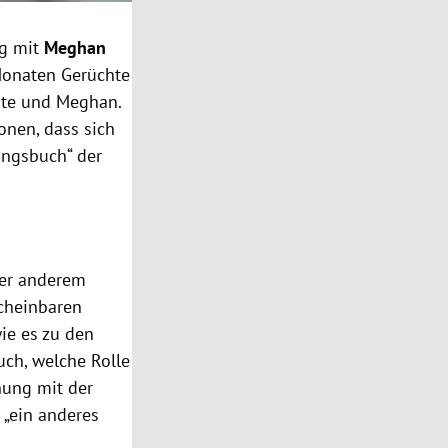
ng mit
Meghan
 Monaten Gerüchte
ate und Meghan.
onen, dass sich
ungsbuch“ der
ter anderem
scheinbaren
ie es zu den
ch, welche Rolle
ehung mit der
 „ein anderes