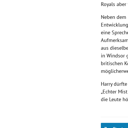
Royals aber
Neben dem F
Entwicklung
eine Sprech
Aufmerksamk
aus dieselb
in Windsor 
britischen 
möglicherwe
Harry
dürfte
„Echter Mist
die Leute hö