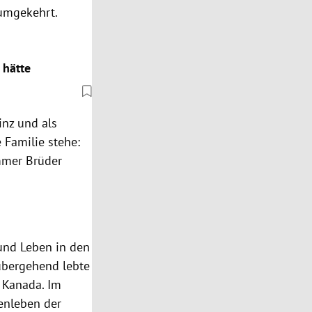
 umgekehrt.
 hätte
inz und als
 Familie stehe:
immer Brüder
 und Leben in den
übergehend lebte
n Kanada. Im
ienleben der