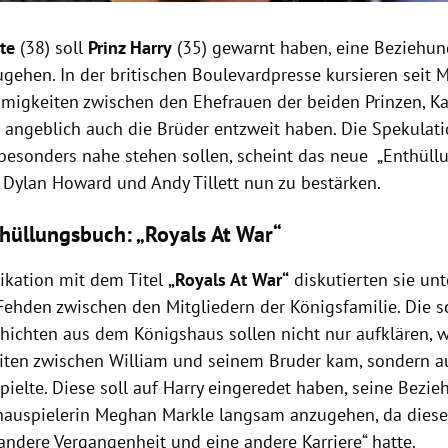
te
(38) soll
Prinz Harry
(35) gewarnt haben, eine Beziehu
ugehen.
In der britischen Boulevardpresse kursieren seit
migkeiten zwischen den Ehefrauen der beiden Prinzen, K
n angeblich auch die Brüder entzweit haben.
Die Spekulati
 besonders nahe stehen sollen, scheint das neue „Enthüll
n Dylan Howard und Andy Tillett nun zu bestärken.
hüllungsbuch: „Royals At War“
likation mit dem Titel
„Royals At War“
diskutierten sie un
Fehden zwischen den Mitgliedern der Königsfamilie. Die 
chichten aus dem Königshaus sollen nicht nur aufklären, w
iten zwischen William und seinem Bruder kam, sondern au
pielte. Diese soll auf Harry eingeredet haben, seine Bezi
hauspielerin Meghan Markle langsam anzugehen, da diese
andere Vergangenheit und eine andere Karriere“ hatte.