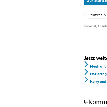
Zur Startse
Prinzessin
kurier.at, Agen
Jetzt weit
Meghan be
Ex-Herzog
Harry und 
Komm