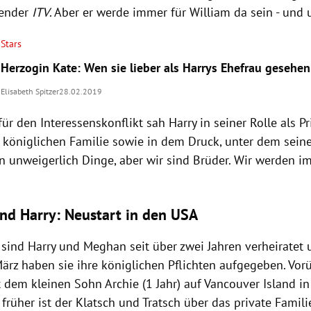
Sender
ITV
. Aber er werde immer für
William
da sein - und
Stars
Herzogin Kate: Wen sie lieber als Harrys Ehefrau gesehen
Elisabeth Spitzer
28.02.2019
für den Interessenskonflikt sah
Harry
in seiner Rolle als Pr
r königlichen Familie sowie in dem Druck, unter dem seine
en unweigerlich Dinge, aber wir sind Brüder. Wir werden 
d Harry: Neustart in den USA
 sind Harry
und
Meghan seit über zwei Jahren verheiratet
ärz haben sie ihre königlichen Pflichten aufgegeben. Vor
 dem kleinen Sohn Archie (1 Jahr) auf Vancouver Island i
 früher ist der Klatsch und Tratsch über das private Famil