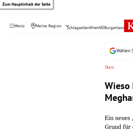
Zum Hauptinhalt der Seite
Menü
Meine Region
Schlagzeilen
Wien
NÖ
Burgenland
Öste
Wählen S
Stars
Wieso 
Megha
Ein neues 
tik Untermenü
Grund für 
rreich Untermenü