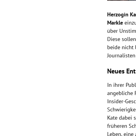
Herzogin Ka
Markle
einz
über Unstim
Diese solle
beide nicht
Journaliste
Neues Ent
In ihrer Pub
angebliche 
Insider-Ges
Schwierigke
Kate dabei s
früheren Sc
Leben, eine 