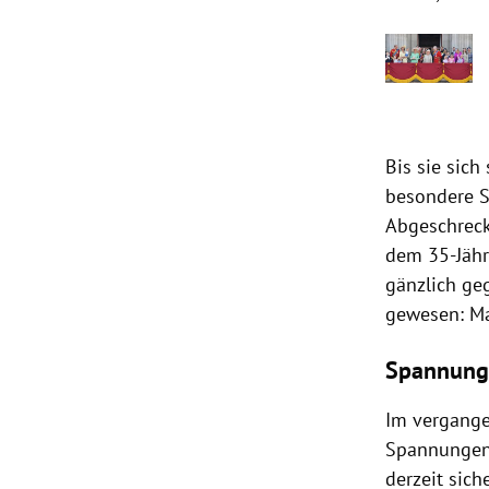
Bis sie sich
besondere So
Abgeschreckt
dem 35-Jähr
gänzlich ge
gewesen: Ma
Spannunge
Im vergange
Spannungen 
derzeit sich