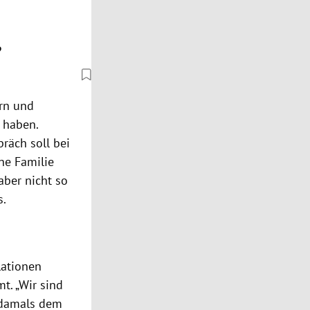
?
ern und
t haben.
präch soll bei
ne Familie
aber nicht so
s.
ationen
t. „Wir sind
e damals dem