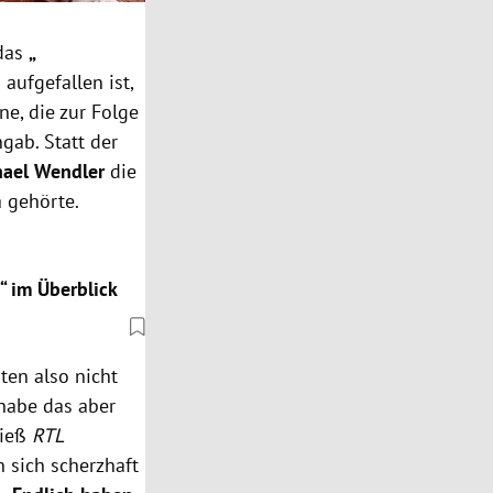
das
„
ufgefallen ist,
ne, die zur Folge
gab. Statt der
hael Wendler
die
a gehörte.
 im Überblick
ten also nicht
habe das aber
ließ
RTL
 sich scherzhaft