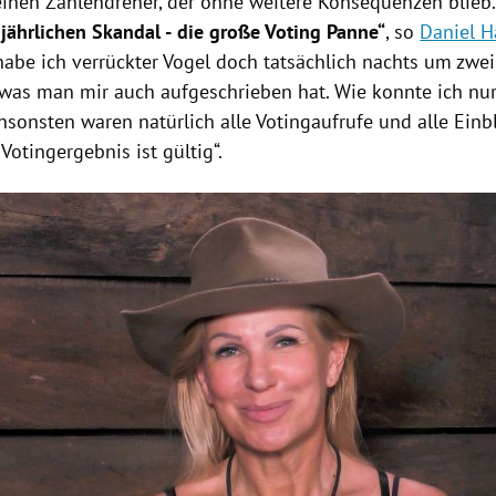
einen Zahlendreher, der ohne weitere Konsequenzen blieb
jährlichen Skandal -
die große Voting Panne“
, so
Daniel H
 habe ich verrückter Vogel doch tatsächlich nachts um zwe
 was man mir auch aufgeschrieben hat. Wie konnte ich nur
Ansonsten waren natürlich alle Votingaufrufe und alle Ei
 Votingergebnis ist gültig“.
Hinweis öffnen/schließen