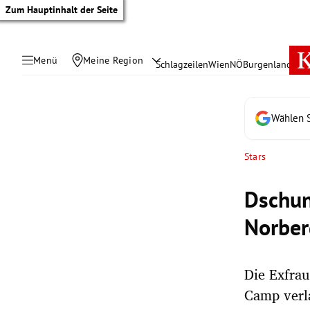
Zum Hauptinhalt der Seite
Menü
Meine Region
Schlagzeilen
Wien
NÖ
Burgenland
Öste
Wählen S
Stars
Dschun
Norber
Die Exfra
tik Untermenü
Camp verl
rreich Untermenü