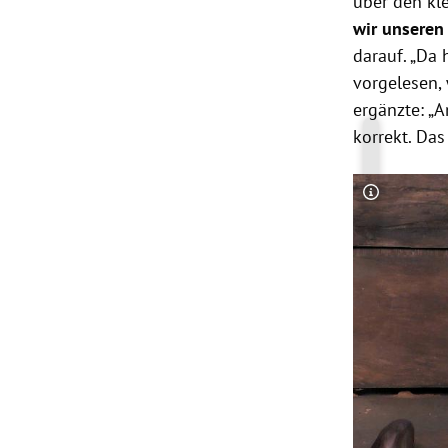
über den kl
wir unseren 
darauf. „Da
vorgelesen,
ergänzte: „
korrekt. Das
Copyright-