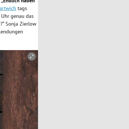
.
„Endlich haben
artwich
tags
i Uhr genau das
?“ Sonja Zierlow
nblendungen