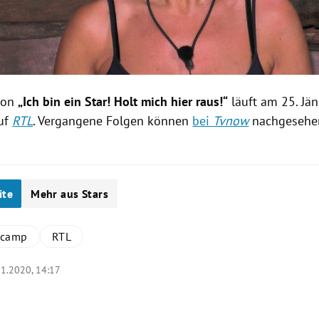
von
„Ich bin ein Star! Holt mich hier raus!“
läuft am 25. Jä
auf
RTL
. Vergangene Folgen können
bei
Tvnow
nachgesehe
ite
Mehr aus Stars
lcamp
RTL
01.2020, 14:17