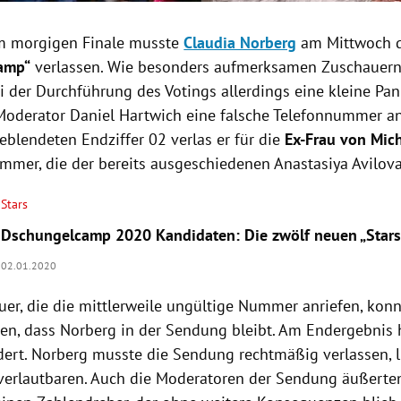
m morgigen Finale musste
Claudia Norberg
am Mittwoch 
amp
“
verlassen. Wie besonders aufmerksamen Zuschauern a
i der Durchführung des Votings allerdings eine kleine Pan
 Moderator
Daniel Hartwich
eine falsche Telefonnummer an
eblendeten Endziffer 02 verlas er für die
Ex-Frau von
Mic
ummer, die der bereits ausgeschiedenen Anastasiya Avilov
Stars
Dschungelcamp 2020 Kandidaten: Die zwölf neuen „Stars“
02.01.2020
uer, die die mittlerweile ungültige Nummer anriefen, konn
en, dass
Norberg
in der Sendung bleibt. Am Endergebnis 
dert.
Norberg
musste die Sendung rechtmäßig verlassen, 
verlautbaren. Auch die Moderatoren der Sendung äußerten