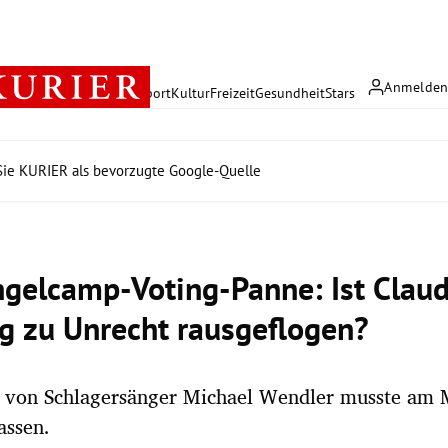
Anmelde
rreich
Politik
Wirtschaft
Sport
Kultur
Freizeit
Gesundheit
Stars
ie KURIER als bevorzugte Google-Quelle
gelcamp-Voting-Panne: Ist Claud
g zu Unrecht rausgeflogen?
u von Schlagersänger Michael Wendler musste am 
assen.