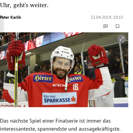
Uhr, geht's weiter.
rreich Untermenü
Peter Karlik
22.04.2019, 10:15
rt Untermenü
schaft Untermenü
Copyright-Hinweis öffnen/schließen
s Untermenü
zeit Untermenü
undheit Untermenü
tur Untermenü
nung Untermenü
lität Untermenü
Das nächste Spiel einer
Finalserie
ist immer das
interessanteste, spannendste und aussagekräftigste.