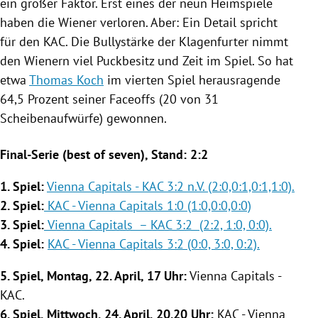
ein großer Faktor. Erst eines der neun Heimspiele
haben die Wiener verloren. Aber: Ein Detail spricht
für den KAC. Die Bullystärke der Klagenfurter nimmt
den Wienern viel Puckbesitz und Zeit im Spiel. So hat
etwa
Thomas Koch
im vierten Spiel herausragende
64,5 Prozent seiner Faceoffs (20 von 31
Scheibenaufwürfe) gewonnen.
Final-Serie (best of seven), Stand: 2:2
1. Spiel:
Vienna Capitals - KAC 3:2 n.V. (2:0,0:1,0:1,1:0).
2. Spiel:
KAC - Vienna Capitals 1:0 (1:0,0:0,0:0)
3. Spiel:
Vienna Capitals – KAC 3:2 (2:2, 1:0, 0:0).
4. Spiel:
KAC - Vienna Capitals 3:2 (0:0, 3:0, 0:2).
5. Spiel, Montag, 22. April, 17 Uhr:
Vienna Capitals
-
KAC.
6. Spiel, Mittwoch, 24. April, 20.20 Uhr:
KAC -
Vienna