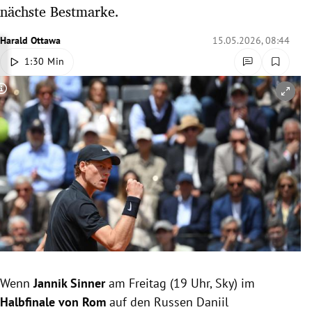
nächste Bestmarke.
rreich Untermenü
Harald Ottawa
15.05.2026, 08:44
rt Untermenü
1:30 Min
schaft Untermenü
Copyright-Hinweis öffnen/schließen
s Untermenü
zeit Untermenü
undheit Untermenü
tur Untermenü
nung Untermenü
lität Untermenü
Wenn
Jannik Sinner
am Freitag (19 Uhr, Sky) im
Halbfinale von Rom
auf den Russen Daniil