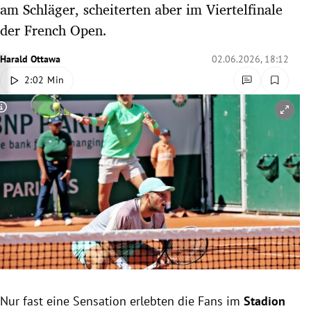
am Schläger, scheiterten aber im Viertelfinale
rreich Untermenü
der French Open.
rt Untermenü
Harald Ottawa
02.06.2026, 18:12
2:02 Min
schaft Untermenü
Copyright-Hinweis öffnen/schließen
s Untermenü
zeit Untermenü
undheit Untermenü
tur Untermenü
nung Untermenü
lität Untermenü
Nur fast eine Sensation erlebten die Fans im
Stadion