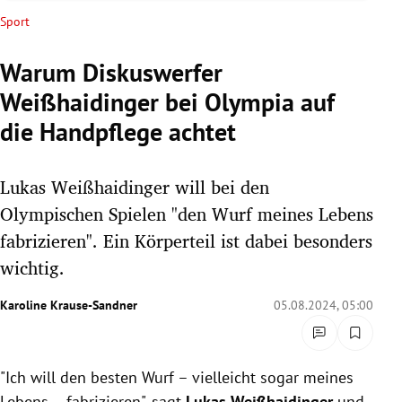
rreich Untermenü
Sport
rt Untermenü
Warum Diskuswerfer
Weißhaidinger bei Olympia auf
schaft Untermenü
die Handpflege achtet
s Untermenü
Lukas Weißhaidinger will bei den
zeit Untermenü
Olympischen Spielen "den Wurf meines Lebens
undheit Untermenü
fabrizieren". Ein Körperteil ist dabei besonders
wichtig.
tur Untermenü
Karoline Krause-Sandner
05.08.2024, 05:00
nung Untermenü
lität Untermenü
"Ich will den besten Wurf – vielleicht sogar meines
Lebens – fabrizieren", sagt
Lukas Weißhaidinger
und