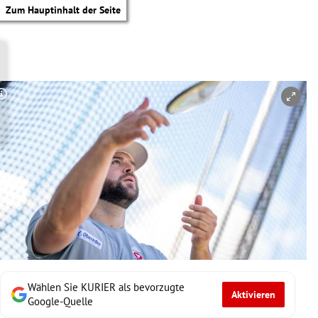
Zum Hauptinhalt der Seite
Copyright-Hinweis öffnen/schließen
Wählen Sie KURIER als bevorzugte
Aktivieren
tik Untermenü
Google-Quelle