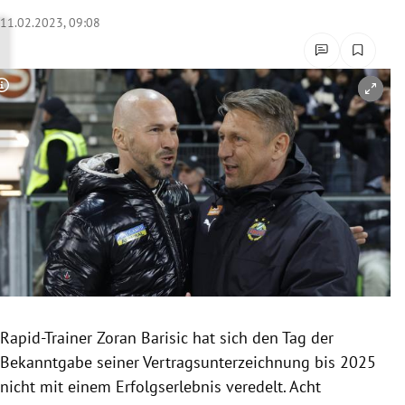
rreich Untermenü
11.02.2023, 09:08
rt Untermenü
Copyright-Hinweis öffnen/schließen
schaft Untermenü
s Untermenü
zeit Untermenü
undheit Untermenü
tur Untermenü
nung Untermenü
Rapid-Trainer Zoran Barisic hat sich den Tag der
Bekanntgabe seiner Vertragsunterzeichnung bis 2025
lität Untermenü
nicht mit einem Erfolgserlebnis veredelt. Acht