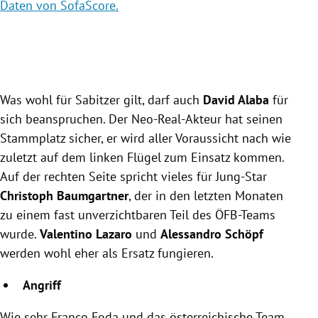
Daten von SofaScore.
Dat
Slide 1 von 3
Was wohl für Sabitzer gilt, darf auch
David Alaba
für
sich beanspruchen. Der Neo-Real-Akteur hat seinen
Stammplatz sicher, er wird aller Voraussicht nach wie
zuletzt auf dem linken Flügel zum Einsatz kommen.
Auf der rechten Seite spricht vieles für Jung-Star
Christoph Baumgartner
, der in den letzten Monaten
zu einem fast unverzichtbaren Teil des ÖFB-Teams
wurde.
Valentino Lazaro
und
Alessandro Schöpf
werden wohl eher als Ersatz fungieren.
Angriff
Wie sehr Franco Foda und das österreichische Team