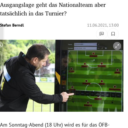
Ausgangslage geht das Nationalteam aber
rreich Untermenü
tatsächlich in das Turnier?
rt Untermenü
Stefan Berndl
11.06.2021, 13:00
schaft Untermenü
s Untermenü
Copyright-Hinweis öffnen/schließen
zeit Untermenü
undheit Untermenü
tur Untermenü
nung Untermenü
lität Untermenü
Am Sonntag-Abend (18 Uhr) wird es für das ÖFB-