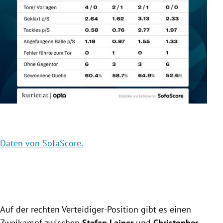
Daten von SofaScore.
Dat
Slide 1 von 3
Auf der rechten Verteidiger-Position gibt es einen
Zweikampf zwischen
Stefan Lainer
und
Christopher