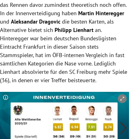
das Rennen davor zumindest theoretisch noch offen.
In der Innenverteidigung haben
Martin Hinteregger
und
Aleksandar Dragovic
die besten Karten, als
Alternative bietet sich
Philipp Lienhart
an.
Hinteregger war beim deutschen Bundesligisten
Eintracht Frankfurt in dieser Saison stets
Stammspieler, hat im ÖFB-internen Vergleich in fast
sämtlichen Kategorien die Nase vorne. Lediglich
Lienhart absolvierte für den SC Freiburg mehr Spiele
(36), in denen er vier Treffer beisteuerte.
Copyright-Hinweis öffnen/schließen
Co