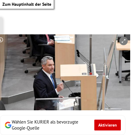
Zum Hauptinhalt der Seite
Copyright-Hinweis öffnen/schließen
Wählen Sie KURIER als bevorzugte
Aktivieren
tik Untermenü
Google-Quelle