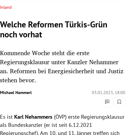
rreich Untermenü
Inland
rt Untermenü
Welche Reformen Türkis-Grün
noch vorhat
schaft Untermenü
s Untermenü
Kommende Woche steht die erste
Regierungsklausur unter Kanzler Nehammer
zeit Untermenü
an. Reformen bei Energiesicherheit und Justiz
stehen bevor.
undheit Untermenü
Michael Hammerl
03.01.2023, 18:00
tur Untermenü
nung Untermenü
Es ist
Karl Nehammers
(ÖVP) erste Regierungsklausur
lität Untermenü
als Bundeskanzler (er ist seit 6.12.2021
Regierungschef). Am 10. und 11. Jänner treffen sich