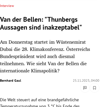
rreich Untermenü
Interview
rt Untermenü
Van der Bellen: "Thunbergs
Aussagen sind inakzeptabel"
schaft Untermenü
s Untermenü
Am Donnerstag startet im Wüstenemirat
Dubai die 28. Klimakonferenz. Österreichs
zeit Untermenü
Bundespräsident wird auch diesmal
teilnehmen. Wie sieht Van der Bellen die
undheit Untermenü
internationale Klimapolitik?
tur Untermenü
Bernhard Gaul
25.11.2023, 04:00
nung Untermenü
lität Untermenü
Die Welt steuert auf eine brandgefährliche
Temperaturzunahme von 3 °C bis Ende des