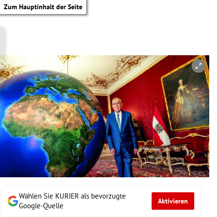
Zum Hauptinhalt der Seite
Copyright-Hinweis öffnen/schließen
Wählen Sie KURIER als bevorzugte
Aktivieren
tik Untermenü
Google-Quelle