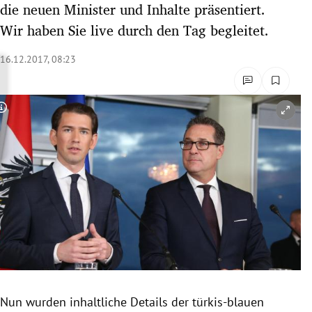
die neuen Minister und Inhalte präsentiert.
rreich Untermenü
Wir haben Sie live durch den Tag begleitet.
rt Untermenü
16.12.2017, 08:23
schaft Untermenü
Copyright-Hinweis öffnen/schließen
s Untermenü
zeit Untermenü
undheit Untermenü
tur Untermenü
nung Untermenü
lität Untermenü
Nun wurden inhaltliche Details der türkis-blauen