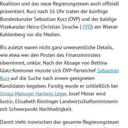
Koalition und das neue Regierungsteam auch offiziell
präsentiert. Kurz nach 16 Uhr traten der künftige
Bundeskanzler
Sebastian Kurz
(
ÖVP
) und der baldige
Vizekanzler
Heinz-Christian Strache
(
FPÖ
) am Wiener
Kahlenberg
vor die Medien.
Bis zuletzt waren nicht ganz unwesentliche Details,
wie etwa wer den Posten des Finanzministers
übernimmt, unklar. Nach der Absage von
Bettina
Glatz-Kremsner
musste sich ÖVP-Parteichef
Sebastian
Kurz
auf die Suche nach einem geeigneten
Kandidaten begeben. Fündig wurde er schließlich bei
Uniqa-Manager Hartwig Löger
.
Josef Moser
wird
Justiz-,
Elisabeth Köstinger
Landwirtschaftsministerin
mit Schwerpunkt Nachhaltigkeit.
Damit steht inzwischen das gesamte Regierungsteam