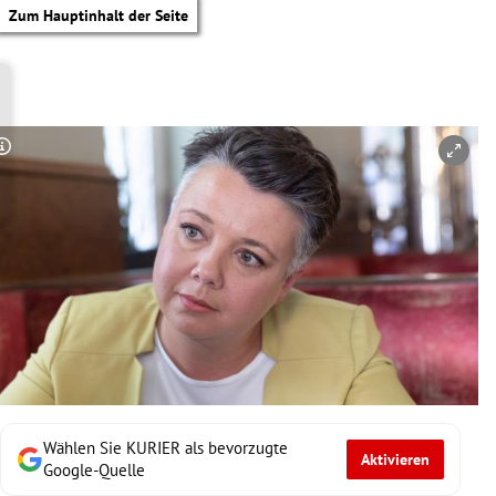
Zum Hauptinhalt der Seite
Copyright-Hinweis öffnen/schließen
Wählen Sie KURIER als bevorzugte
Aktivieren
tik Untermenü
Google-Quelle