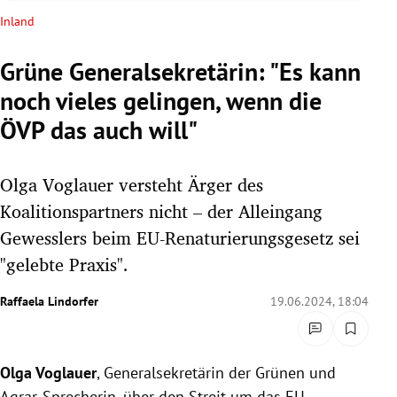
rreich Untermenü
Inland
rt Untermenü
Grüne Generalsekretärin: "Es kann
noch vieles gelingen, wenn die
schaft Untermenü
ÖVP das auch will"
s Untermenü
Olga Voglauer versteht Ärger des
zeit Untermenü
Koalitionspartners nicht – der Alleingang
undheit Untermenü
Gewesslers beim EU-Renaturierungsgesetz sei
"gelebte Praxis".
tur Untermenü
Raffaela Lindorfer
19.06.2024, 18:04
nung Untermenü
lität Untermenü
Olga Voglauer
, Generalsekretärin der Grünen und
Agrar-Sprecherin, über den Streit um das EU-