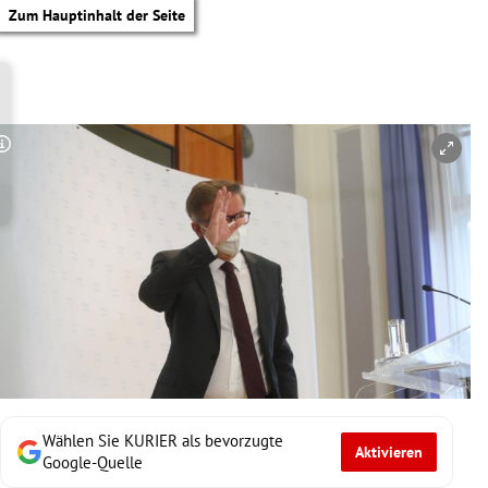
Zum Hauptinhalt der Seite
Copyright-Hinweis öffnen/schließen
Wählen Sie KURIER als bevorzugte
Aktivieren
tik Untermenü
Google-Quelle