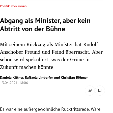
rreich Untermenü
Politik von innen
rt Untermenü
Abgang als Minister, aber kein
Abtritt von der Bühne
schaft Untermenü
s Untermenü
Mit seinem Rückzug als Minister hat Rudolf
Anschober Freund und Feind überrascht. Aber
zeit Untermenü
schon wird spekuliert, was der Grüne in
Zukunft machen könnte
undheit Untermenü
Daniela Kittner
,
Raffaela Lindorfer
und
Christian Böhmer
tur Untermenü
13.04.2021, 18:06
nung Untermenü
lität Untermenü
Es war eine außergewöhnliche Rücktrittsrede. Wäre