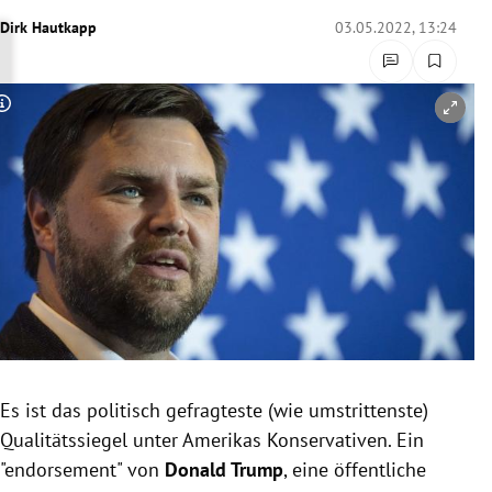
rreich Untermenü
Dirk Hautkapp
03.05.2022, 13:24
rt Untermenü
Copyright-Hinweis öffnen/schließen
schaft Untermenü
s Untermenü
zeit Untermenü
undheit Untermenü
tur Untermenü
nung Untermenü
Es ist das politisch gefragteste (wie umstrittenste)
Qualitätssiegel unter Amerikas Konservativen. Ein
lität Untermenü
"endorsement" von
Donald Trump
, eine öffentliche