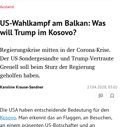
rreich Untermenü
Ausland
rt Untermenü
US-Wahlkampf am Balkan: Was
will Trump im Kosovo?
schaft Untermenü
s Untermenü
Regierungskrise mitten in der Corona-Krise.
Der US-Sondergesandte und Trump-Vertraute
zeit Untermenü
Grenell soll beim Sturz der Regierung
geholfen haben.
undheit Untermenü
Karoline Krause-Sandner
27.04.2020, 05:01
tur Untermenü
nung Untermenü
Die
USA
haben entscheidende Bedeutung für den
lität Untermenü
Kosovo
. Man erkennt das an Flaggen, an Besuchen,
an einem präsenten US-Botschafter und an