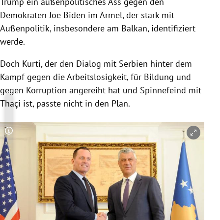
Trump
ein außenpolitisches Ass gegen den
Demokraten
Joe Biden
im Ärmel, der stark mit
Außenpolitik, insbesondere am
Balkan
, identifiziert
werde.
Doch
Kurti
, der den Dialog mit
Serbien
hinter dem
Kampf gegen die Arbeitslosigkeit, für
Bildung
und
gegen
Korruption
angereiht hat und Spinnefeind mit
Thaçi
ist, passte nicht in den Plan.
Copyright-Hinweis öffnen/schließen