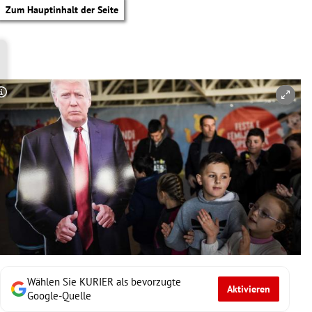
Zum Hauptinhalt der Seite
Copyright-Hinweis öffnen/schließen
Wählen Sie KURIER als bevorzugte
Aktivieren
tik Untermenü
Google-Quelle