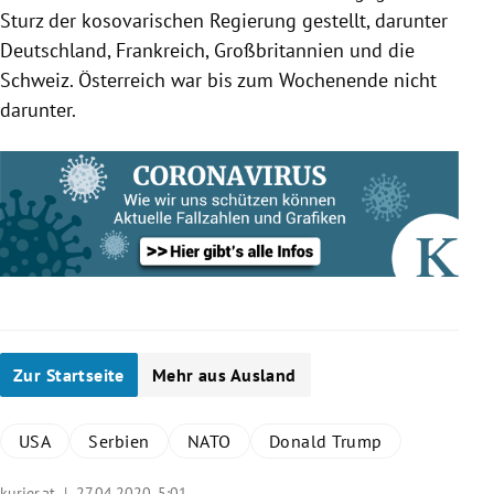
Sturz der kosovarischen
Regierung
gestellt, darunter
Deutschland
,
Frankreich
,
Großbritannien
und die
Schweiz
.
Österreich
war bis zum Wochenende nicht
darunter.
Zur Startseite
Mehr aus Ausland
USA
Serbien
NATO
Donald Trump
kurier.at |
27.04.2020, 5:01