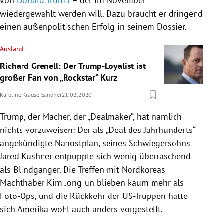
von
Donald Trump
– der im November
wiedergewählt werden will. Dazu braucht er dringend
einen außenpolitischen Erfolg in seinem Dossier.
Ausland
Richard Grenell: Der Trump-Loyalist ist
großer Fan von „Rockstar“ Kurz
Karoline Krause-Sandner
21.02.2020
Trump
, der Macher, der „Dealmaker“, hat nämlich
nichts vorzuweisen: Der als „Deal des Jahrhunderts“
angekündigte Nahostplan, seines Schwiegersohns
Jared Kushner
entpuppte sich wenig überraschend
als Blindgänger. Die Treffen mit
Nordkoreas
Machthaber
Kim Jong-un
blieben kaum mehr als
Foto-Ops, und die Rückkehr der US-Truppen hatte
sich
Amerika
wohl auch anders vorgestellt.