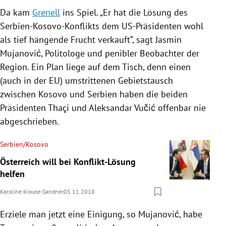
Da kam
Grenell
ins Spiel. „Er hat die Lösung des
Serbien-Kosovo-Konflikts dem US-Präsidenten wohl
als tief hängende Frucht verkauft“, sagt
Jasmin
Mujanović
, Politologe und penibler Beobachter der
Region. Ein Plan liege auf dem Tisch, denn einen
(auch in der
EU
) umstrittenen Gebietstausch
zwischen
Kosovo
und
Serbien
haben die beiden
Präsidenten
Thaçi
und
Aleksandar Vučić
offenbar nie
abgeschrieben.
Serbien/Kosovo
Österreich will bei Konflikt-Lösung
helfen
Karoline Krause-Sandner
05.11.2018
Erziele man jetzt eine Einigung, so
Mujanović
, habe