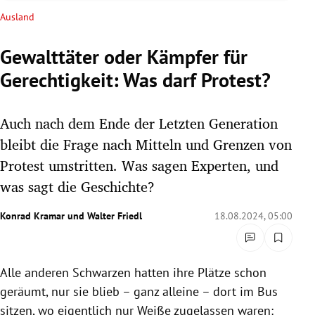
rreich Untermenü
Ausland
rt Untermenü
Gewalttäter oder Kämpfer für
Gerechtigkeit: Was darf Protest?
schaft Untermenü
s Untermenü
Auch nach dem Ende der Letzten Generation
bleibt die Frage nach Mitteln und Grenzen von
zeit Untermenü
Protest umstritten. Was sagen Experten, und
was sagt die Geschichte?
undheit Untermenü
Konrad Kramar
und
Walter Friedl
18.08.2024, 05:00
tur Untermenü
nung Untermenü
Alle anderen Schwarzen hatten ihre Plätze schon
lität Untermenü
geräumt, nur sie blieb – ganz alleine – dort im Bus
sitzen, wo eigentlich nur Weiße zugelassen waren: