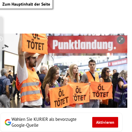
Zum Hauptinhalt der Seite
Copyright-Hinweis öffnen/schließen
Wählen Sie KURIER als bevorzugte
Aktivieren
tik Untermenü
Google-Quelle