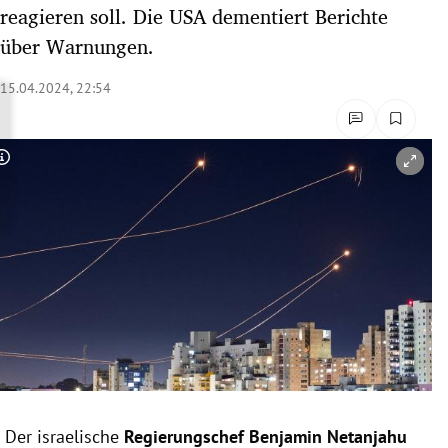
reagieren soll. Die USA dementiert Berichte
rreich Untermenü
über Warnungen.
rt Untermenü
15.04.2024, 22:54
schaft Untermenü
s Untermenü
Copyright-Hinweis öffnen/schließen
zeit Untermenü
undheit Untermenü
tur Untermenü
nung Untermenü
lität Untermenü
Der israelische
Regierungschef Benjamin Netanjahu