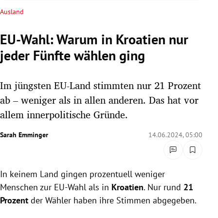
rreich Untermenü
Ausland
rt Untermenü
EU-Wahl: Warum in Kroatien nur
jeder Fünfte wählen ging
schaft Untermenü
s Untermenü
Im jüngsten EU-Land stimmten nur 21 Prozent
ab – weniger als in allen anderen. Das hat vor
zeit Untermenü
allem innerpolitische Gründe.
undheit Untermenü
Sarah Emminger
14.06.2024, 05:00
tur Untermenü
In keinem Land gingen prozentuell weniger
nung Untermenü
Menschen zur EU-Wahl als in
Kroatien
. Nur rund
21
lität Untermenü
Prozent
der Wähler haben ihre Stimmen abgegeben.