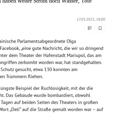
en haben weder Strom noch Wasser, Tote
17.03.2022, 18:00
krainische Parlamentsabgeordnete Olga
acebook, „eine gute Nachricht, die wir so dringend
nter dem Theater der Hafenstadt Mariupol, das am
angriffen zerbombt worden war, hat standgehalten.
t Schutz gesucht, etwa 130 konnten am
den Trümmern fliehen.
üngste Beispiel der Ruchlosigkeit, mit der die
eht. Das Gebäude wurde bombardiert, obwohl
r Tagen auf beiden Seiten des Theaters in großen
ort „Deti“ auf die Straße gemalt worden war – auf