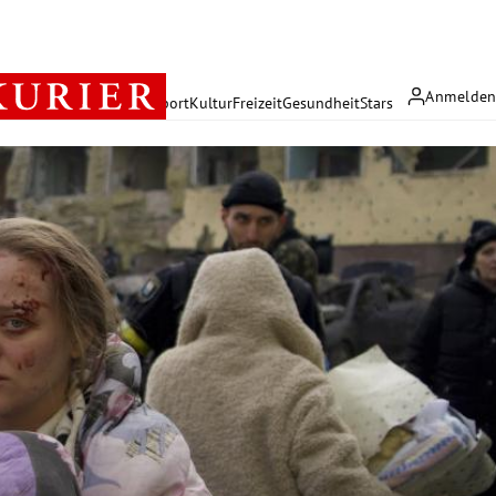
Anmelde
rreich
Politik
Wirtschaft
Sport
Kultur
Freizeit
Gesundheit
Stars