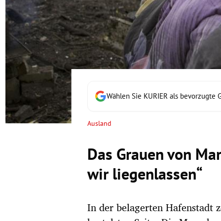
rt Untermenü
schaft Untermenü
s Untermenü
zeit Untermenü
Wählen Sie KURIER als bevorzugte 
undheit Untermenü
Ausland
tur Untermenü
Das Grauen von Mar
nung Untermenü
wir liegenlassen“
lität Untermenü
In der belagerten Hafenstadt z