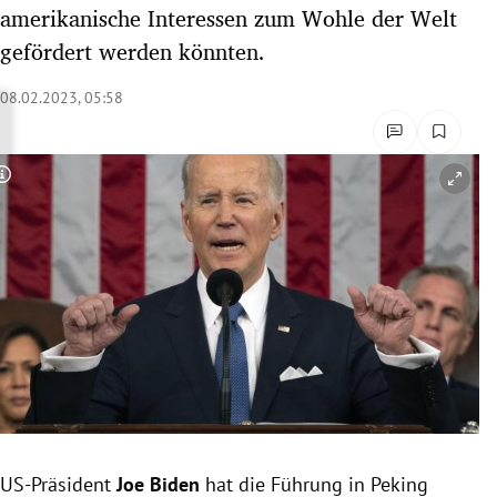
amerikanische Interessen zum Wohle der Welt
rreich Untermenü
gefördert werden könnten.
rt Untermenü
08.02.2023, 05:58
schaft Untermenü
s Untermenü
Copyright-Hinweis öffnen/schließen
zeit Untermenü
undheit Untermenü
tur Untermenü
nung Untermenü
lität Untermenü
US-Präsident
Joe Biden
hat die Führung in Peking