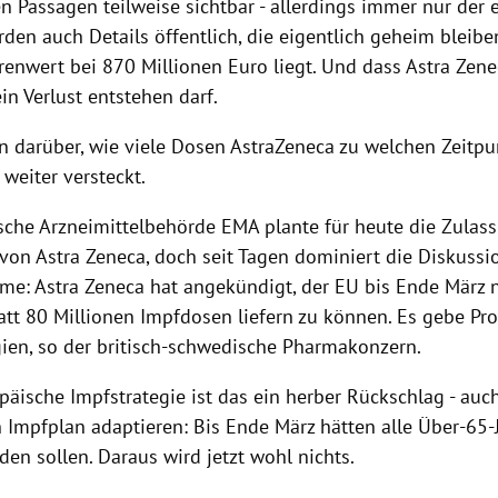
 Passagen teilweise sichtbar - allerdings immer nur der e
en auch Details öffentlich, die eigentlich geheim bleiben
renwert bei 870 Millionen Euro liegt. Und dass Astra Zene
in Verlust entstehen darf.
n darüber, wie viele Dosen AstraZeneca zu welchen Zeitpu
n weiter versteckt.
sche Arzneimittelbehörde EMA plante für heute die Zulas
 von Astra Zeneca, doch seit Tagen dominiert die Diskuss
eme: Astra Zeneca hat angekündigt, der EU bis Ende März 
tatt 80 Millionen Impfdosen liefern zu können. Es gebe P
gien, so der britisch-schwedische Pharmakonzern.
päische Impfstrategie ist das ein herber Rückschlag - auc
 Impfplan adaptieren: Bis Ende März hätten alle Über-65-
en sollen. Daraus wird jetzt wohl nichts.