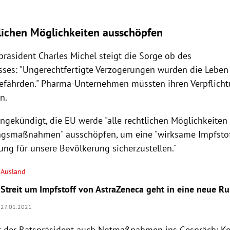
tlichen Möglichkeiten ausschöpfen
präsident Charles Michel steigt die Sorge ob des
sses: "Ungerechtfertigte Verzögerungen würden die Leben
fährden." Pharma-Unternehmen müssten ihren Verpflich
n.
angekündigt, die EU werde "alle rechtlichen Möglichkeiten
gsmaßnahmen" ausschöpfen, um eine "wirksame Impfstof
ung für unsere Bevölkerung sicherzustellen."
Ausland
Streit um Impfstoff von AstraZeneca geht in eine neue R
27.01.2021
t der Ratspräsident auch Notmaßnahmen ins Gespräch: Ko