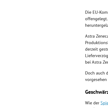
Die EU-Komm
offengelegt
heruntergel
Astra Zeneca
Produktions
derzeit gest
Lieferverzög
bei Astra Z
Doch auch d
vorgesehen 
Geschwärz
Wie der
Spi