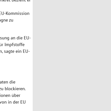
 EU-Kommission
agne zu
ssung an die EU-
ür Impfstoffe
, sagte ein EU-
aten die
zu blockieren.
tionen über
 von in der EU