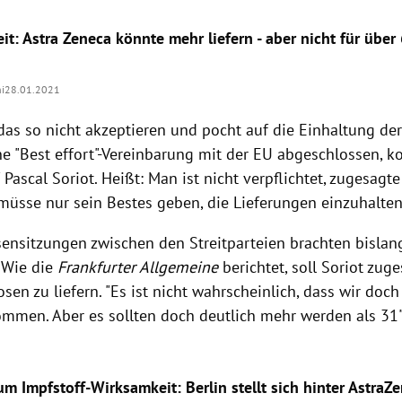
eit: Astra Zeneca könnte mehr liefern - aber nicht für über
hi
28.01.2021
das so nicht akzeptieren und pocht auf die Einhaltung de
e "Best effort"-Vereinbarung mit der EU abgeschlossen, ko
Pascal Soriot. Heißt: Man ist nicht verpflichtet, zugesag
 müsse nur sein Bestes geben, die Lieferungen einzuhalte
sensitzungen zwischen den Streitparteien brachten bislan
: Wie die
Frankfurter Allgemeine
berichtet, soll Soriot zug
en zu liefern. "Es ist nicht wahrscheinlich, dass wir doc
ommen. Aber es sollten doch deutlich mehr werden als 31",
m Impfstoff-Wirksamkeit: Berlin stellt sich hinter AstraZ