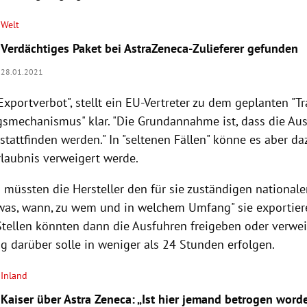
Welt
Verdächtiges Paket bei AstraZeneca-Zulieferer gefunden
28.01.2021
 Exportverbot", stellt ein EU-Vertreter zu dem geplanten "
gsmechanismus" klar. "Die Grundannahme ist, dass die Au
stattfinden werden." In "seltenen Fällen" könne es aber 
rlaubnis verweigert werde.
s müssten die Hersteller den für sie zuständigen nationa
 "was, wann, zu wem und in welchem Umfang" sie exportier
Stellen könnten dann die Ausfuhren freigeben oder verwei
g darüber solle in weniger als 24 Stunden erfolgen.
Inland
Kaiser über Astra Zeneca: „Ist hier jemand betrogen word