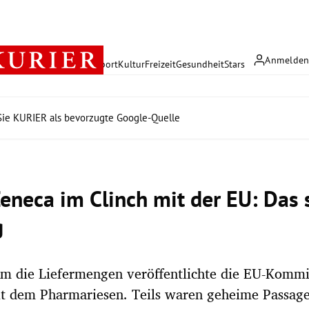
Anmelde
rreich
Politik
Wirtschaft
Sport
Kultur
Freizeit
Gesundheit
Stars
ie KURIER als bevorzugte Google-Quelle
Zeneca im Clinch mit der EU: Das 
g
um die Liefermengen veröffentlichte die EU-Kommi
t dem Pharmariesen. Teils waren geheime Passage