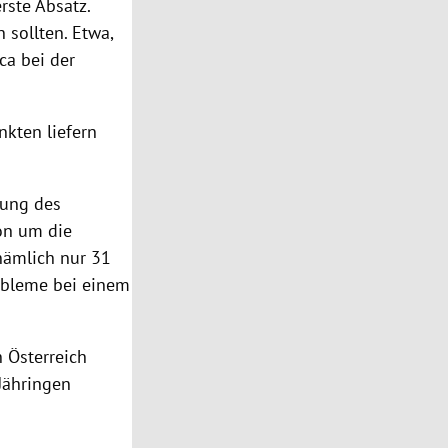
rste Absatz.
 sollten. Etwa,
ca bei der
nkten liefern
sung des
ion um die
nämlich nur 31
robleme bei einem
h Österreich
Jähringen