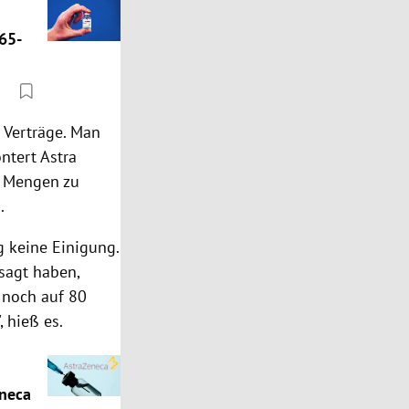
 65-
r Verträge. Man
ntert Astra
te Mengen zu
n.
g keine Einigung.
esagt haben,
h noch auf 80
 hieß es.
eneca