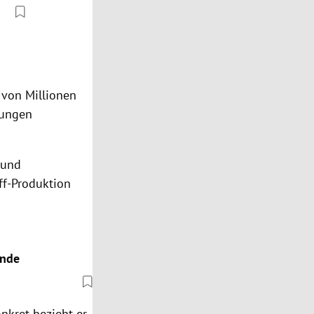
 von Millionen
tungen
 und
f-Produktion
unde
nkret bezieht er