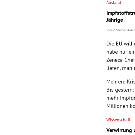
Ausland
Impfstoffstr
Jährige
Ingrid Steiner-Gas
Die EU will 
habe nur ein
Zeneca-Chef 
liefen, man
Mehrere Kri
Bis gestern
mehr Impfdos
Millionen k
Wissenschaft
Verwirrung u