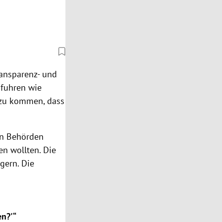
Transparenz- und
sfuhren wie
dazu kommen, dass
len Behörden
en wollten. Die
gern. Die
en?'“