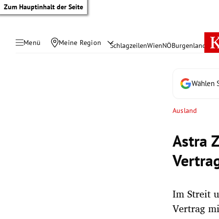
Zum Hauptinhalt der Seite
Menü
Meine Region
Schlagzeilen
Wien
NÖ
Burgenland
Öste
Wählen S
Ausland
Astra 
Vertra
Im Streit 
tik Untermenü
Vertrag mi
rreich Untermenü