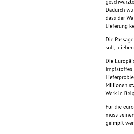
geschwärzten
Dadurch wurd
dass der Wa
Lieferung ke
Die Passage
soll, bliebe
Die Europäi
Impfstoffes
Lieferprobl
Millionen s
Werk in Bel
Für die euro
muss seinen
geimpft werd