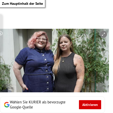
Zum Hauptinhalt der Seite
Copyright-Hinweis öffnen/schließen
Wählen Sie KURIER als bevorzugte
Aktivieren
tik Untermenü
Google-Quelle