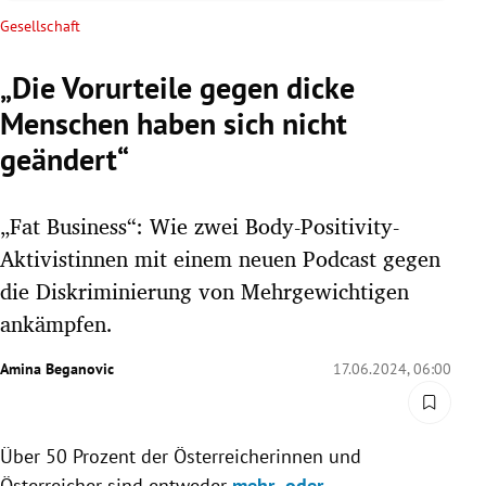
rreich Untermenü
Gesellschaft
rt Untermenü
„Die Vorurteile gegen dicke
Menschen haben sich nicht
schaft Untermenü
geändert“
s Untermenü
„Fat Business“: Wie zwei Body-Positivity-
zeit Untermenü
Aktivistinnen mit einem neuen Podcast gegen
undheit Untermenü
die Diskriminierung von Mehrgewichtigen
ankämpfen.
tur Untermenü
Amina Beganovic
17.06.2024, 06:00
nung Untermenü
lität Untermenü
Über 50 Prozent der Österreicherinnen und
Österreicher sind entweder
mehr- oder