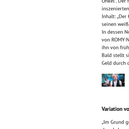
Onkel“. Der
inszenierte
Inhalt: „Der
seinen weiß
In dessen N
von ROMY-No
ihn von frü
Bald stellt 
Geld durch 
Variation v
„Im Grund g