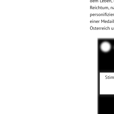
dem Leben, 
Reichtum, n
personifizie
einer Medai
Österreich 
Stim