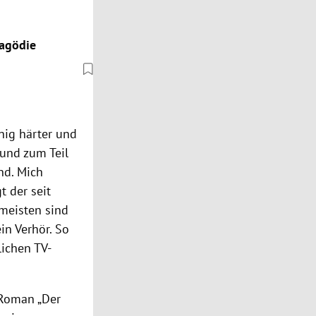
ragödie
nig härter und
und zum Teil
nd. Mich
t der seit
 meisten sind
in Verhör. So
lichen TV-
 Roman „Der