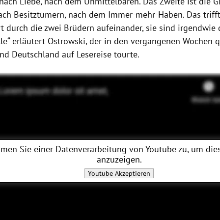
nach Liebe, nach dem Unmittelbaren. Das Zweite ist die G
ach Besitztümern, nach dem Immer-mehr-Haben. Das trifft
rt durch die zwei Brüdern aufeinander, sie sind irgendwie 
lle“ erläutert Ostrowski, der in den vergangenen Wochen 
und Deutschland auf Lesereise tourte.
men Sie einer Datenverarbeitung von
Youtube
zu, um dies
anzuzeigen.
Youtube
Akzeptieren