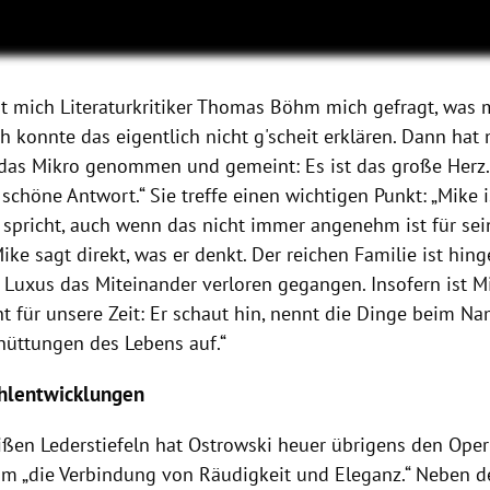
hat mich Literaturkritiker Thomas Böhm mich gefragt, was 
ch konnte das eigentlich nicht g'scheit
erklären. Dann hat
as Mikro genommen und gemeint: Es ist das große Herz.
schöne Antwort.“ Sie treffe einen wichtigen Punkt: „Mike is
spricht, auch wenn das nicht immer
angenehm ist für sei
ike sagt direkt, was er denkt. Der reichen Familie ist hin
 Luxus das Miteinander
verloren gegangen. Insofern ist 
nt für unsere Zeit: Er schaut hin, nennt die Dinge beim N
chüttungen des Lebens auf.“
hlentwicklungen
ißen Lederstiefeln hat Ostrowski heuer übrigens den Oper
um „die Verbindung von Räudigkeit und Eleganz.“ Neben