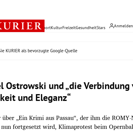
Anmelde
rreich
Politik
Wirtschaft
Sport
Kultur
Freizeit
Gesundheit
Stars
ie KURIER als bevorzugte Google-Quelle
l Ostrowski und „die Verbindung
keit und Eleganz“
r über „Ein Krimi aus Passau“, der ihm die ROMY
 nun fortgesetzt wird, Klimaprotest beim Opernba