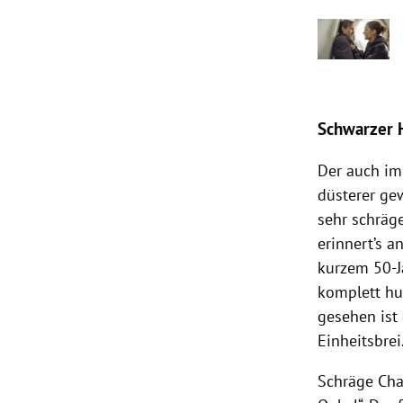
Schwarzer
Der auch im 
düsterer ge
sehr schräg
erinnert’s a
kurzem 50-J
komplett hum
gesehen ist
Einheitsbrei
Schräge Cha