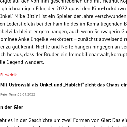
 folgte auf den von ihm geschriebenen und mit Helmut K
n gleichnamigen Film, der 2022 quasi den Kino-Lockdown
 Onkel“ Mike Bittini ist ein Spieler, der Jahre verschwunde
en Lederstiefeln bei der Familie des im Koma liegenden B
obelvilla bleibt er gern hängen, auch wenn Schwägerin Gl
minee Anke Engelke verkörpert – zunächst abweisend rea
her zu gut kennt. Nichte und Neffe hängen hingegen an se
sich heraus, dass der Bruder, ein Immobilienanwalt, korrup
die Gegend wandert.
Filmkritik
Mit Ostrowski als Onkel und „Habicht“ zieht das Chaos ei
Peter Temel
06.05.2022
on der Gier
eht es in der Geschichte um zwei Formen von Gier: Das ein