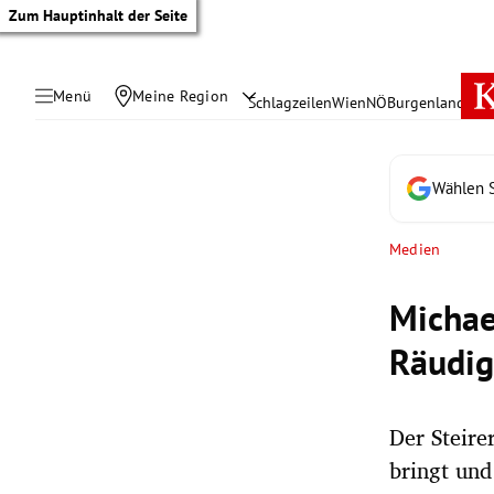
Zum Hauptinhalt der Seite
Menü
Meine Region
Schlagzeilen
Wien
NÖ
Burgenland
Öste
Wählen S
Medien
Michae
Räudig
Der Steire
tik Untermenü
bringt und
rreich Untermenü