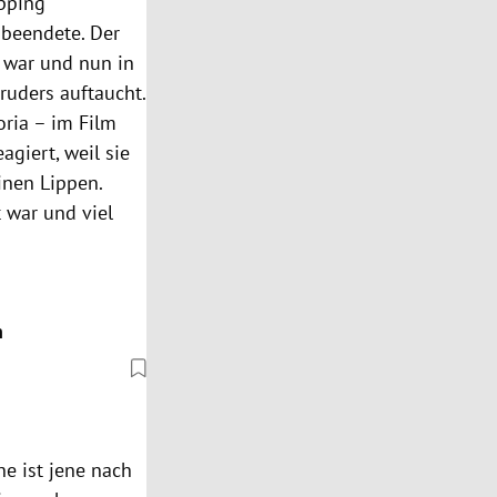
öpping
 beendete. Der
n war und nun in
ruders auftaucht.
oria – im Film
giert, weil sie
inen Lippen.
t war und viel
n
e ist jene nach