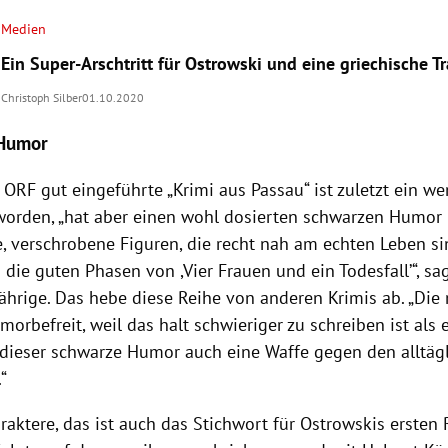
Medien
Ein Super-Arschtritt für Ostrowski und eine griechische T
Christoph Silber
01.10.2020
 Humor
ORF gut eingeführte „Krimi aus Passau“ ist zuletzt ein we
worden, „hat aber einen wohl dosierten schwarzen Humor 
e, verschrobene Figuren, die recht nah am echten Leben si
n die guten Phasen von ,Vier Frauen und ein Todesfall’“, sag
ährige. Das hebe diese Reihe von anderen Krimis ab. „Die
orbefreit, weil das halt schwieriger zu schreiben ist als e
 dieser schwarze Humor auch eine Waffe gegen den alltäg
.“
raktere, das ist auch das Stichwort für Ostrowskis ersten