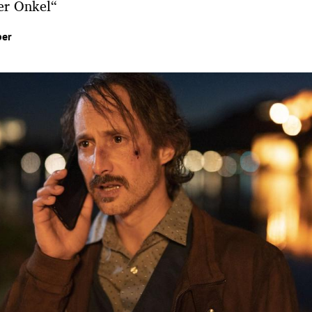
r Onkel“
ber
Hinweis öffnen/schließen