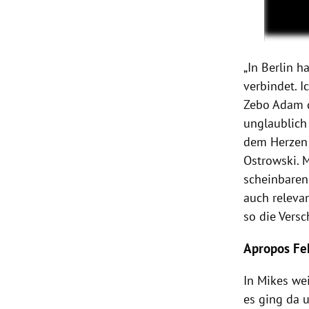
„In Berlin 
verbindet. I
Zebo Adam d
unglaublich 
dem Herzen 
Ostrowski. M
scheinbaren
auch releva
so die Vers
Apropos Fe
In Mikes we
es ging da 