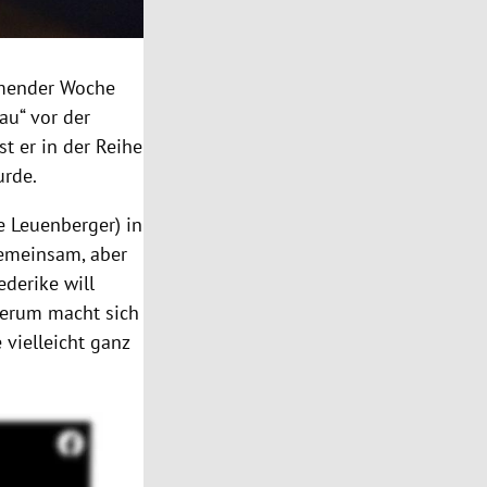
mmender Woche
au“ vor der
st er in der Reihe
urde.
e Leuenberger) in
 gemeinsam, aber
ederike will
ederum macht sich
 vielleicht ganz