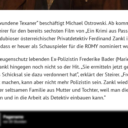
wundene Texaner“ beschäftigt Michael Ostrowski. Ab ko
eirer für den bereits sechsten Film von „Ein Krimi aus Pass
dubioser österreichischer Privatdetektiv Ferdinand Zankl i
, dass er heuer als Schauspieler für die ROMY nominiert w
Zeugenschutz lebenden Ex-Polizistin Frederike Bader (Mari
ankl hingegen noch nicht so der Hit. „Sie ermitteln jetzt
s Schicksal sie dazu verdonnert hat“, erklärt der Steirer. „Fr
it machen, kann aber nicht mehr Polizistin sein. Zankl wi
ser seltsamen Familie aus Mutter und Tochter, weil man die
n und in die Arbeit als Detektiv einbauen kann.“