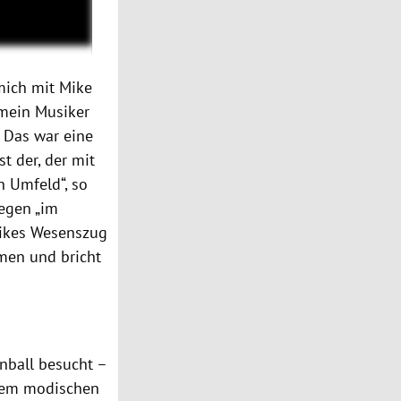
mich mit Mike
 mein Musiker
 Das war eine
t der, der mit
n Umfeld“, so
gegen „im
Mikes Wesenszug
amen und bricht
nball besucht –
 dem modischen