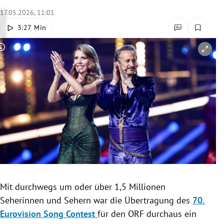
rreich Untermenü
17.05.2026, 11:01
3:27 Min
rt Untermenü
Copyright-Hinweis öffnen/schließen
schaft Untermenü
s Untermenü
zeit Untermenü
undheit Untermenü
tur Untermenü
nung Untermenü
Mit durchwegs um oder über 1,5 Millionen
Seherinnen und Sehern war die Übertragung des
70.
lität Untermenü
Eurovision Song Contest
für den ORF durchaus ein