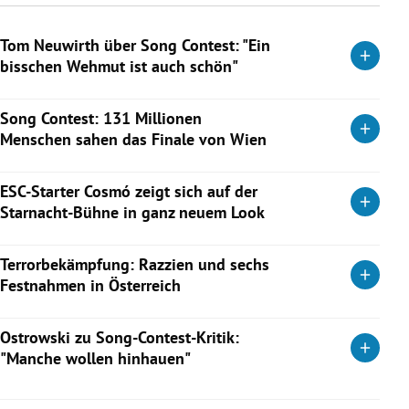
Tom Neuwirth über Song Contest: "Ein
bisschen Wehmut ist auch schön"
Tom Neuwirth hat Conchita nicht ganz hinter sich gelassen.
Song Contest: 131 Millionen
Jetzt ist er aber in der „Fledermaus“ zu sehen. Und er spricht
Menschen sahen das Finale von Wien
im KURIER-Interview über diesen einen Moment beim ESC
2026.
Angesichts boykottierender Länder kam es zu einem
ESC-Starter Cosmó zeigt sich auf der
Rückgang im Vergleich zum Vorjahr.
Weiterlesen
Starnacht-Bühne in ganz neuem Look
Weiterlesen
Nach dem Eurovision Song Contest möchte der Sänger ein
Terrorbekämpfung: Razzien und sechs
neues Kapitel aufschlagen.
Festnahmen in Österreich
Weiterlesen
Der Verfassungsschutz führte österreichweit Aktionen gegen
Ostrowski zu Song-Contest-Kritik:
den islamistischen Extremismus und Terrorismus durch. Der
"Manche wollen hinhauen"
jüngste Verdächtige ist 14 Jahre alt.
Michael Ostrowski im Interview über internationale Kritik an
Weiterlesen