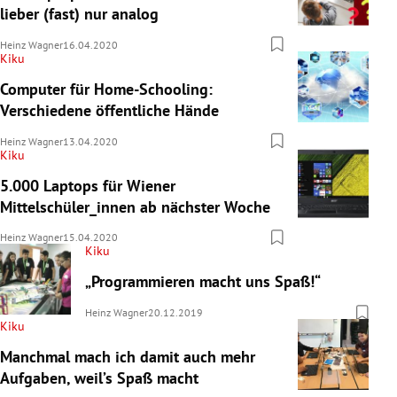
lieber (fast) nur analog
Heinz Wagner
16.04.2020
Kiku
Computer für Home-Schooling:
Verschiedene öffentliche Hände
Heinz Wagner
13.04.2020
Kiku
5.000 Laptops für Wiener
Mittelschüler_innen ab nächster Woche
Heinz Wagner
15.04.2020
Kiku
„Programmieren macht uns Spaß!“
Heinz Wagner
20.12.2019
Kiku
Manchmal mach ich damit auch mehr
Aufgaben, weil’s Spaß macht