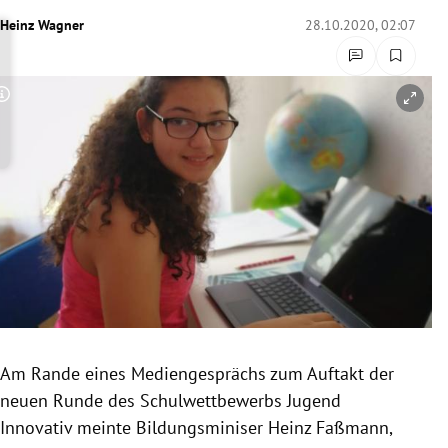
rreich Untermenü
Heinz Wagner
28.10.2020, 02:07
rt Untermenü
Copyright-Hinweis öffnen/schließen
schaft Untermenü
s Untermenü
zeit Untermenü
undheit Untermenü
tur Untermenü
nung Untermenü
Am Rande eines Mediengesprächs zum Auftakt der
neuen Runde des Schulwettbewerbs Jugend
lität Untermenü
Innovativ meinte Bildungsminiser Heinz Faßmann,