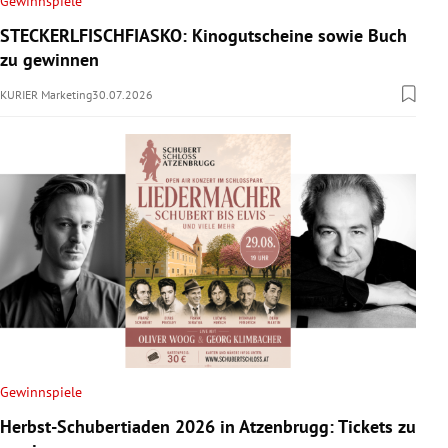
Gewinnspiele
rreich Untermenü
STECKERLFISCHFIASKO: Kinogutscheine sowie Buch
zu gewinnen
rt Untermenü
KURIER Marketing
30.07.2026
schaft Untermenü
s Untermenü
zeit Untermenü
undheit Untermenü
tur Untermenü
nung Untermenü
Gewinnspiele
lität Untermenü
Herbst-Schubertiaden 2026 in Atzenbrugg: Tickets zu