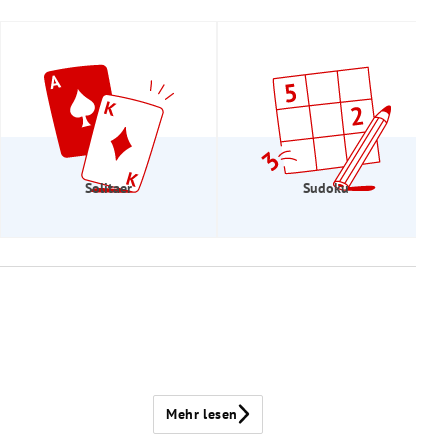
Solitaer
Sudoku
Mehr lesen