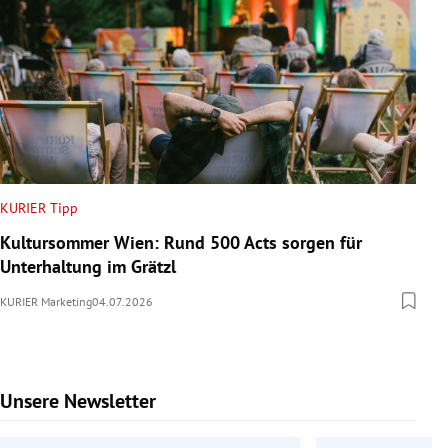
KURIER Tipp
Kultursommer Wien: Rund 500 Acts sorgen für
Unterhaltung im Grätzl
KURIER Marketing
04.07.2026
Unsere Newsletter
Slide 1 von 6