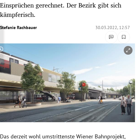
Einsprüchen gerechnet. Der Bezirk gibt sich
rreich Untermenü
kämpferisch.
rt Untermenü
Stefanie Rachbauer
30.03.2022, 12:57
schaft Untermenü
s Untermenü
Copyright-Hinweis öffnen/schließen
zeit Untermenü
undheit Untermenü
tur Untermenü
nung Untermenü
lität Untermenü
Das derzeit wohl umstrittenste Wiener Bahnprojekt,