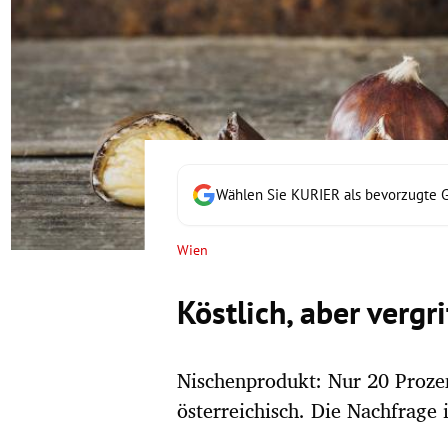
rt Untermenü
schaft Untermenü
s Untermenü
zeit Untermenü
Wählen Sie KURIER als bevorzugte 
undheit Untermenü
Wien
tur Untermenü
Köstlich, aber verg
nung Untermenü
Nischenprodukt: Nur 20 Proze
lität Untermenü
österreichisch. Die Nachfrage i