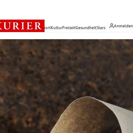
Anmelde
rreich
Politik
Wirtschaft
Sport
Kultur
Freizeit
Gesundheit
Stars