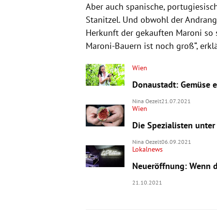
Aber auch spanische, portugiesisc
Stanitzel. Und obwohl der Andrang 
Herkunft der gekauften Maroni so s
Maroni-Bauern ist noch groß“, erkl
Wien
Donaustadt: Gemüse e
Nina Oezelt
21.07.2021
Wien
Die Spezialisten unte
Nina Oezelt
06.09.2021
Lokalnews
Neueröffnung: Wenn d
21.10.2021