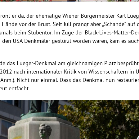
hront er da, der ehemalige Wiener Bürgermeister Karl Lueg
e Hände vor der Brust. Seit Juli prangt aber „Schande“ auf
mals beim Stubentor. Im Zuge der Black-Lives-Matter-De
n den USA Denkmäler gestürzt worden waren, kam es auch
de das Lueger-Denkmal am gleichnamigen Platz besprüht 
2012 nach internationaler Kritik von Wissenschaftern in U
Anm.). Nicht nur einmal. Dass das Denkmal nun restauriert
eut entfacht.
Hinweis öffnen/schließen