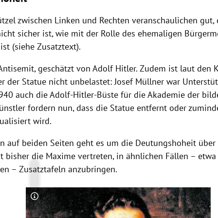
tzel zwischen Linken und Rechten veranschaulichen gut,
icht sicher ist, wie mit der Rolle des ehemaligen Bürgerm
st (siehe Zusatztext).
ntisemit, geschätzt von Adolf Hitler. Zudem ist laut den 
r der Statue nicht unbelastet: Josef Müllner war Unterstüt
940 auch die Adolf-Hitler-Büste für die Akademie der bil
ünstler fordern nun, dass die Statue entfernt oder zumind
alisiert wird.
n auf beiden Seiten geht es um die Deutungshoheit über
t bisher die Maxime vertreten, in ähnlichen Fällen – etwa
n – Zusatztafeln anzubringen.
Copyright-Hinweis öffnen/schließen