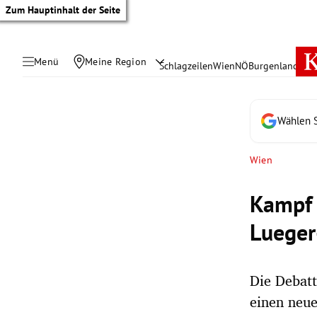
Zum Hauptinhalt der Seite
Menü
Meine Region
Schlagzeilen
Wien
NÖ
Burgenland
Öste
Wählen S
Wien
Kampf 
Luege
Die Debatt
tik Untermenü
einen neu
rreich Untermenü