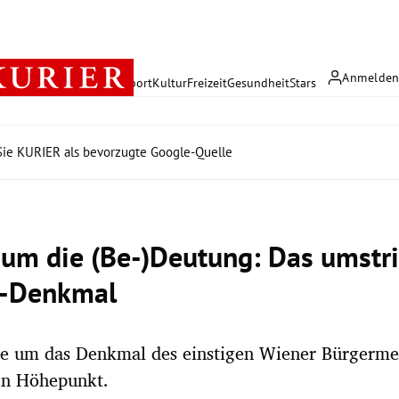
Anmelde
rreich
Politik
Wirtschaft
Sport
Kultur
Freizeit
Gesundheit
Stars
ie KURIER als bevorzugte Google-Quelle
um die (Be-)Deutung: Das umstri
r-Denkmal
e um das Denkmal des einstigen Wiener Bürgermei
en Höhepunkt.