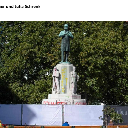
uer
und
Julia Schrenk
Hinweis öffnen/schließen