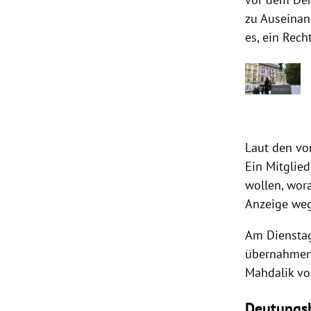
zu Auseinan
es, ein Rec
Laut den vor
Ein Mitglie
wollen, wora
Anzeige we
Am Dienstag
übernahmen
Mahdalik vo
Deutungs