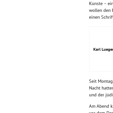
Künste – e
wollen den R
einen Schri
Karl Luege
Seit Montag
Nacht hatten
und der jüd
Am Abend ka
vor dem Den