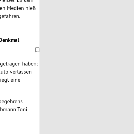
len Medien hieß
gefahren.
-Denkmal
zugetragen haben:
Auto verlassen
iegt eine
sbegehrens
obmann Toni