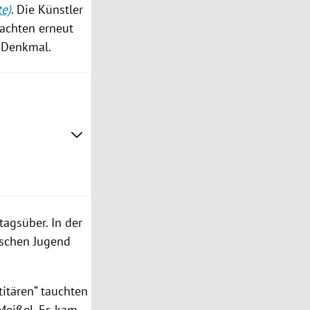
te)
. Die Künstler
rachten erneut
m Denkmal.
agsüber. In der
tischen Jugend
itären“ tauchten
Meißel. Es kam