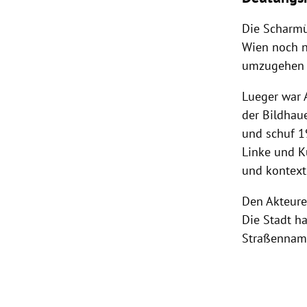
Die Scharmü
Wien noch n
umzugehen i
Lueger war A
der Bildhaue
und schuf 1
Linke und K
und kontextu
Den Akteure
Die Stadt ha
Straßenname