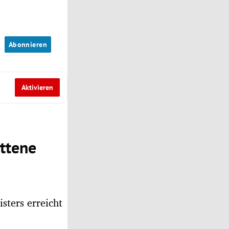
n
Abonnieren
Aktivieren
ttene
sters erreicht