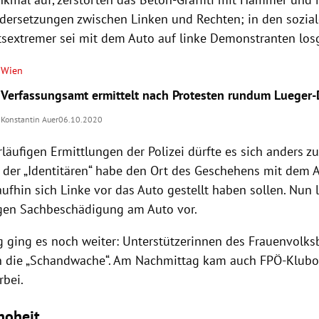
dersetzungen zwischen Linken und Rechten; in den sozia
htsextremer sei mit dem Auto auf linke Demonstranten los
Wien
Verfassungsamt ermittelt nach Protesten rundum Lueger
Konstantin Auer
06.10.2020
läufigen Ermittlungen der Polizei dürfte es sich anders 
d der „Identitären“ habe den Ort des Geschehens mit dem 
ufhin sich Linke vor das Auto gestellt haben sollen. Nun l
gen Sachbeschädigung am Auto vor.
 ging es noch weiter: Unterstützerinnen des Frauenvolk
 die „Schandwache“. Am Nachmittag kam auch FPÖ-Klub
rbei.
hoheit