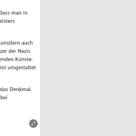
 dass man in
eisters
Künstlern auch
zer der Nazis
denden Künste.
est umgestaltet
 das Denkmal.
 bei