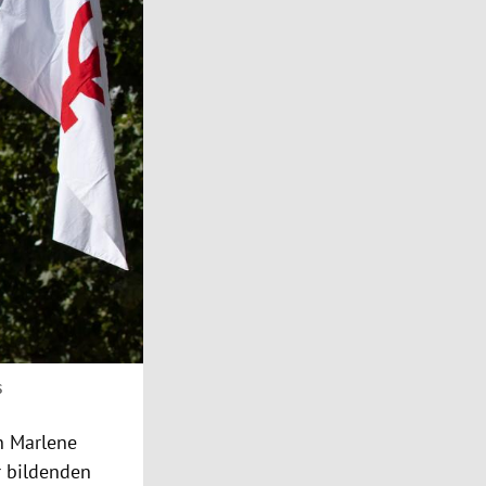
s
in Marlene
r bildenden