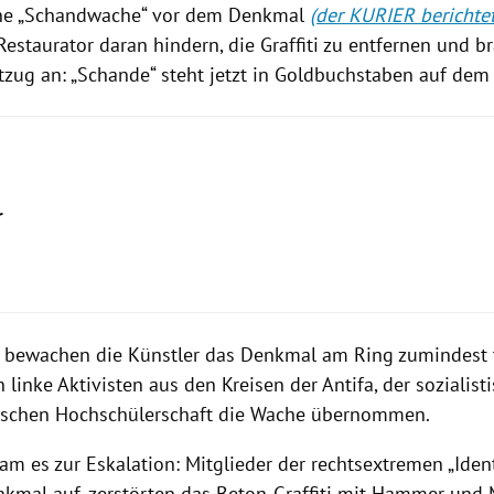
ine „Schandwache“ vor dem Denkmal
(der KURIER berichte
estaurator daran hindern, die Graffiti zu entfernen und b
ftzug an: „Schande“ steht jetzt in Goldbuchstaben auf de
r
 bewachen die Künstler das Denkmal am Ring zumindest t
 linke Aktivisten aus den Kreisen der Antifa, der sozialis
ischen Hochschülerschaft die Wache übernommen.
m es zur Eskalation: Mitglieder der rechtsextremen „Ident
kmal auf, zerstörten das Beton-Graffiti mit Hammer und 