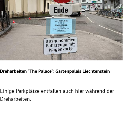
Dreharbeiten "The Palace": Gartenpalais Liechtenstein
Dreh
Einige Parkplätze entfallen auch hier während der
Anra
Dreharbeiten.
Ers