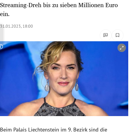
Streaming-Dreh bis zu sieben Millionen Euro
rreich Untermenü
ein.
rt Untermenü
31.01.2023, 18:00
schaft Untermenü
s Untermenü
Copyright-Hinweis öffnen/schließen
zeit Untermenü
undheit Untermenü
tur Untermenü
nung Untermenü
lität Untermenü
Beim Palais Liechtenstein im 9. Bezirk sind die