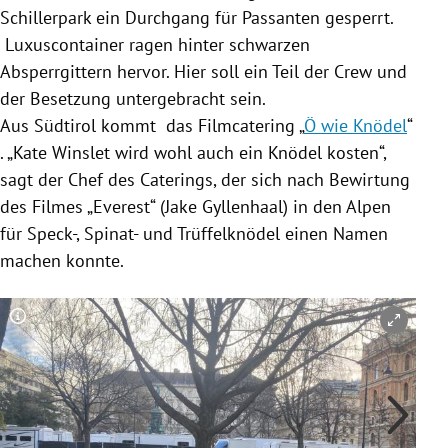
Schillerpark ein Durchgang für Passanten gesperrt.
Luxuscontainer ragen hinter schwarzen
Absperrgittern hervor. Hier soll ein Teil der Crew und
der Besetzung untergebracht sein.
Aus Südtirol kommt das Filmcatering „
Ö wie Knödel
“
. „Kate Winslet wird wohl auch ein Knödel kosten“,
sagt der Chef des Caterings, der sich nach Bewirtung
des Filmes „Everest“ (Jake Gyllenhaal) in den Alpen
für Speck-, Spinat- und Trüffelknödel einen Namen
machen konnte.
Copyright-Hinweis öffnen/schließen
Co