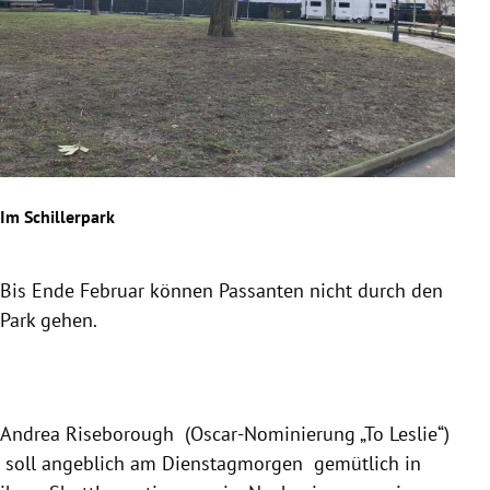
Im Schillerpark
In d
Bis Ende Februar können Passanten nicht durch den
In d
Park gehen.
soll
unte
Slide 1 von 8
Andrea Riseborough (Oscar-Nominierung „To Leslie“)
soll angeblich am Dienstagmorgen gemütlich in