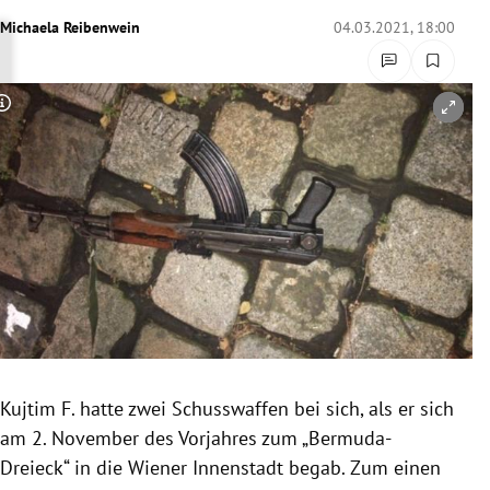
rreich Untermenü
Michaela Reibenwein
04.03.2021, 18:00
rt Untermenü
Copyright-Hinweis öffnen/schließen
schaft Untermenü
s Untermenü
zeit Untermenü
undheit Untermenü
tur Untermenü
nung Untermenü
Kujtim F. hatte zwei Schusswaffen bei sich, als er sich
am 2. November des Vorjahres zum „Bermuda-
lität Untermenü
Dreieck“ in die Wiener Innenstadt begab. Zum einen