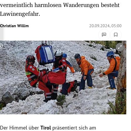
vermeintlich harmlosen Wanderungen besteht
rreich Untermenü
Lawinengefahr.
rt Untermenü
Christian Willim
20.09.2024, 05:00
schaft Untermenü
s Untermenü
Copyright-Hinweis öffnen/schließen
zeit Untermenü
undheit Untermenü
tur Untermenü
nung Untermenü
lität Untermenü
Der Himmel über
Tirol
präsentiert sich am