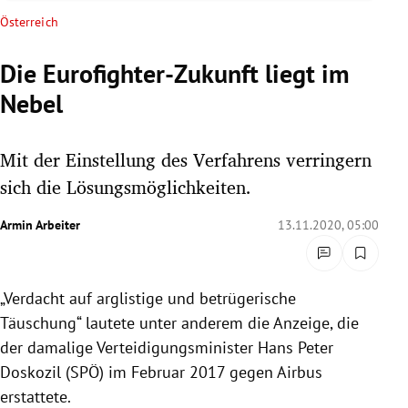
rreich Untermenü
Österreich
rt Untermenü
Die Eurofighter-Zukunft liegt im
Nebel
schaft Untermenü
s Untermenü
Mit der Einstellung des Verfahrens verringern
sich die Lösungsmöglichkeiten.
zeit Untermenü
Armin Arbeiter
13.11.2020, 05:00
undheit Untermenü
tur Untermenü
„Verdacht auf arglistige und betrügerische
Täuschung“ lautete unter anderem die Anzeige, die
nung Untermenü
der damalige Verteidigungsminister Hans Peter
lität Untermenü
Doskozil (SPÖ) im Februar 2017 gegen Airbus
erstattete.