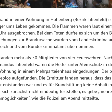
rand in einer Wohnung in Hohenberg (Bezirk Lilienfeld) i
iger ums Leben gekommen. Die Flammen waren laut einem
Uhr ausgebrochen. Bei dem Toten dürfte es sich um den
rhebungen zur Brandursache wurden vom Landeskriminal
rreich und vom Bundeskriminalamt übernommen.
standen mehr als 50 Mitglieder von vier Feuerwehren. Na
andos Lilienfeld waren die Helfer unter Atemschutz in di
Wohnung in einem Mehrparteienhaus eingedrungen. Der 
leblos aufgefunden. Die Ermittler fanden heraus, dass das
entstanden war und es für Brandstiftung keine Anhaltsp
 sich zunächst nicht eindeutig feststellen, es gebe „mehre
möglichkeiten“, wie die Polizei am Abend mitteilte.