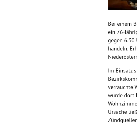
Bei einem B
ein 76-Jähr
gegen 6.30 
handeln. E
Niederöste
Im Einsatz 
Bezirkskomm
verrauchte 
wurde dort 
Wohnzimmer 
Ursache ließ
Zündquellen