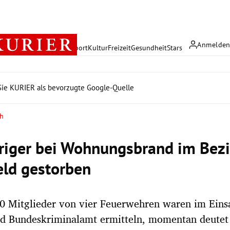
Anmelde
rreich
Politik
Wirtschaft
Sport
Kultur
Freizeit
Gesundheit
Stars
ie KURIER als bevorzugte Google-Quelle
ch
riger bei Wohnungsbrand im Bezi
feld gestorben
0 Mitglieder von vier Feuerwehren waren im Eins
d Bundeskriminalamt ermitteln, momentan deutet 