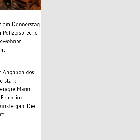
st am Donnerstag
 Polizeisprecher
 Bewohner
amt
ch Angaben des
e stark
betagte Mann
 Feuer im
unkte gab. Die
re