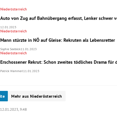
Niederösterreich
Auto von Zug auf Bahnübergang erfasst, Lenker schwer ve
12.01.2023
Niederösterreich
Mann stürzte in NÖ auf Gleise: Rekruten als Lebensretter
Sophie Seeböck
11.01.2023
Niederösterreich
Erschossener Rekrut: Schon zweites tödliches Drama für
Patrick Wammerl
11.01.2023
ite
Mehr aus Niederösterreich
|
12.01.2023, 9:48