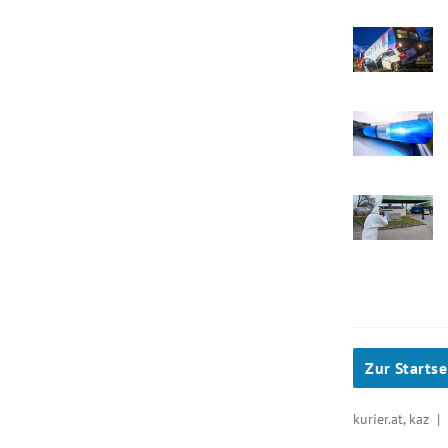
Zur Startse
kurier.at, kaz 