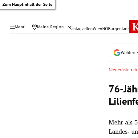
Zum Hauptinhalt der Seite
Menü
Meine Region
Schlagzeilen
Wien
NÖ
Burgenland
Öste
Wählen S
Niederösterrei
76-Jäh
Lilien
Mehr als 5
tik Untermenü
Landes- un
rreich Untermenü