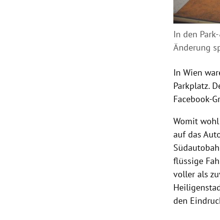
In den Park
Änderung sp
In Wien ware
Parkplatz. D
Facebook-Gru
Womit wohl 
auf das Auto
Südautobahn
flüssige Fa
voller als z
Heiligenstad
den Eindruck