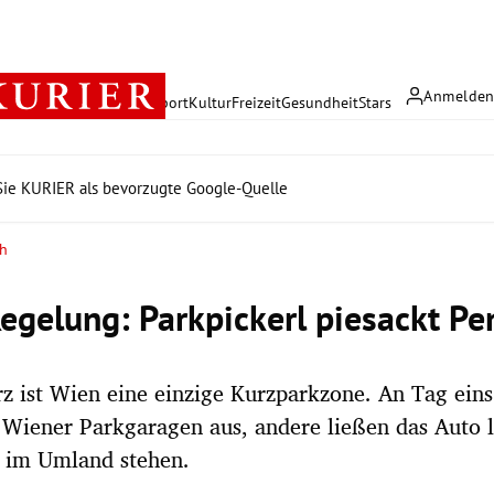
Anmelde
rreich
Politik
Wirtschaft
Sport
Kultur
Freizeit
Gesundheit
Stars
ie KURIER als bevorzugte Google-Quelle
ch
egelung: Parkpickerl piesackt Pe
rz ist Wien eine einzige Kurzparkzone. An Tag ein
 Wiener Parkgaragen aus, andere ließen das Auto l
 im Umland stehen.