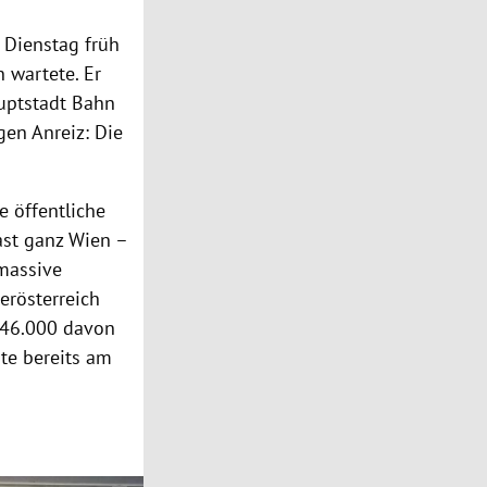
r Dienstag früh
 wartete. Er
auptstadt Bahn
gen Anreiz: Die
e öffentliche
ast ganz Wien –
massive
erösterreich
146.000 davon
te bereits am