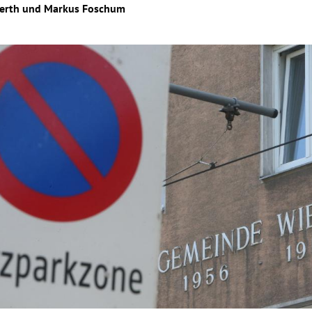
erth
und
Markus Foschum
Hinweis öffnen/schließen