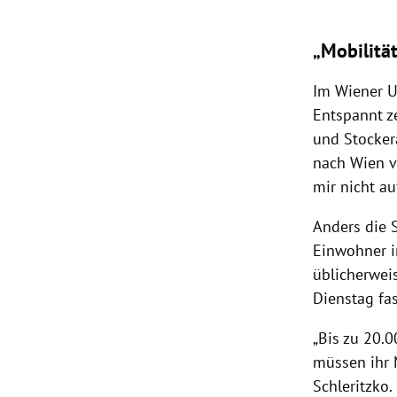
„Mobilitä
Im Wiener U
Entspannt z
und Stockera
nach Wien v
mir nicht a
Anders die S
Einwohner i
üblicherwei
Dienstag fas
„Bis zu 20.
müssen ihr 
Schleritzko