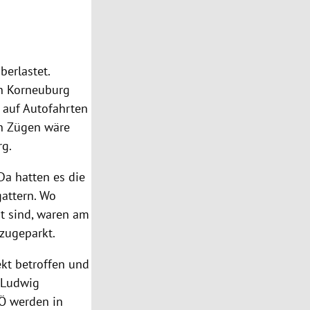
berlastet.
in Korneuburg
, auf Autofahrten
en Zügen wäre
rg.
Da hatten es die
gattern. Wo
t sind, waren am
 zugeparkt.
ekt betroffen und
t Ludwig
Ö werden in