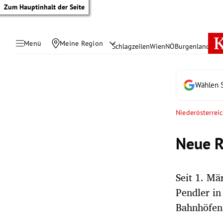
Zum Hauptinhalt der Seite
Menü
Meine Region
Schlagzeilen
Wien
NÖ
Burgenland
Öste
Wählen S
Niederösterrei
Neue R
Seit 1. Mä
Pendler in
tik Untermenü
Bahnhöfen
rreich Untermenü