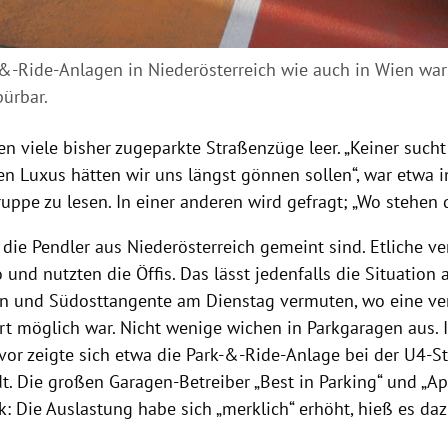
-&-Ride-Anlagen in Niederösterreich wie auch in Wien wa
ürbar.
n viele bisher zugeparkte Straßenzüge leer. „Keiner such
en Luxus hätten wir uns längst gönnen sollen“, war etwa i
ppe zu lesen. In einer anderen wird gefragt; „Wo stehen di
die Pendler aus Niederösterreich gemeint sind. Etliche ve
 und nutzten die Öffis. Das lässt jedenfalls die Situation 
 und Südosttangente am Dienstag vermuten, wo eine ve
hrt möglich war. Nicht wenige wichen in Parkgaragen aus. 
uvor zeigte sich etwa die Park-&-Ride-Anlage bei der U4-St
t. Die großen Garagen-Betreiber „Best in Parking“ und „Ap
: Die Auslastung habe sich „merklich“ erhöht, hieß es da