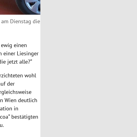
r am Dienstag die
t ewig einen
n einer Liesinger
e jetzt alle?“
rzichteten wohl
auf der
rgleichsweise
In Wien deutlich
ation in
coa“ bestätigten
zu.