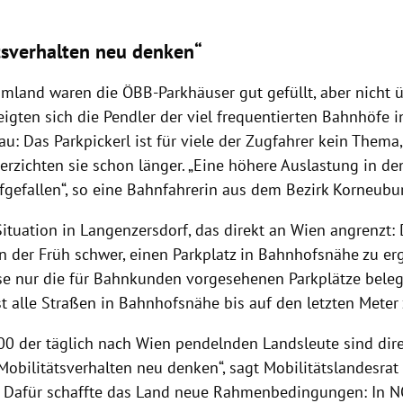
tsverhalten neu denken“
mland waren die ÖBB-Parkhäuser gut gefüllt, aber nicht ü
eigten sich die Pendler der viel frequentierten Bahnhöfe 
u: Das Parkpickerl ist für viele der Zugfahrer kein Thema
erzichten sie schon länger. „Eine höhere Auslastung in d
ufgefallen“, so eine Bahnfahrerin aus dem Bezirk Korneubu
ituation in Langenzersdorf, das direkt an Wien angrenzt: 
n der Früh schwer, einen Parkplatz in Bahnhofsnähe zu er
se nur die für Bahnkunden vorgesehenen Parkplätze beleg
t alle Straßen in Bahnhofsnähe bis auf den letzten Meter
000 der täglich nach Wien pendelnden Landsleute sind dir
Mobilitätsverhalten neu denken“, sagt Mobilitätslandesra
. Dafür schaffte das Land neue Rahmenbedingungen: In N