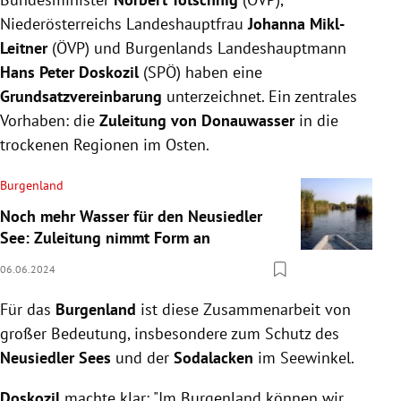
Niederösterreichs Landeshauptfrau
Johanna Mikl-
Leitner
(ÖVP) und Burgenlands Landeshauptmann
Hans Peter Doskozil
(SPÖ) haben eine
Grundsatzvereinbarung
unterzeichnet. Ein zentrales
Vorhaben: die
Zuleitung von Donauwasser
in die
trockenen Regionen im Osten.
Burgenland
Noch mehr Wasser für den Neusiedler
See: Zuleitung nimmt Form an
06.06.2024
Für das
Burgenland
ist diese Zusammenarbeit von
großer Bedeutung, insbesondere zum Schutz des
Neusiedler Sees
und der
Sodalacken
im Seewinkel.
Doskozil
machte klar: "Im Burgenland können wir