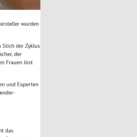
ersteller wurden
Stich der Zyklus
ächer, der
en Frauen löst
en und Experten
Gender-
nt das