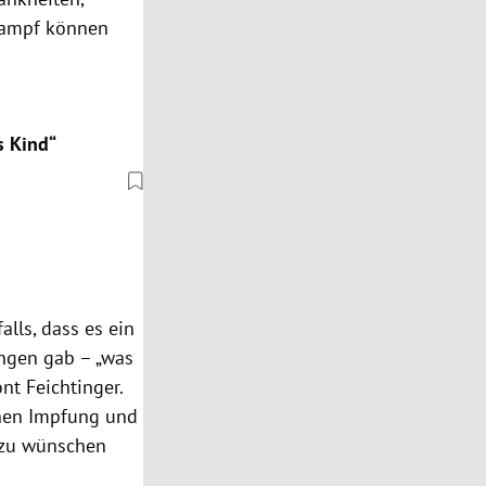
tkampf können
s Kind“
lls, dass es ein
ngen gab – „was
nt Feichtinger.
chen Impfung und
t zu wünschen