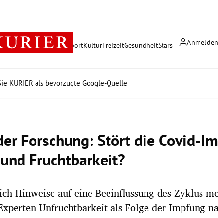
Anmelde
rreich
Politik
Wirtschaft
Sport
Kultur
Freizeit
Gesundheit
Stars
ie KURIER als bevorzugte Google-Quelle
der Forschung: Stört die Covid-I
 und Fruchtbarkeit?
ch Hinweise auf eine Beeinflussung des Zyklus m
Experten Unfruchtbarkeit als Folge der Impfung n