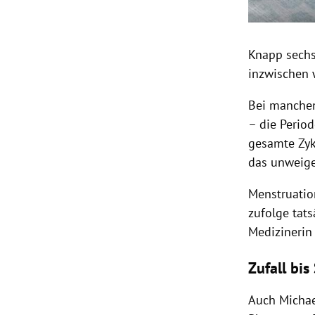
Knapp sechs
inzwischen 
Bei manchen
– die Period
gesamte Zyk
das unweige
Menstruatio
zufolge tat
Medizinerin
Zufall bis
Auch Michae