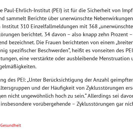
 Paul-Ehrlich-Institut (PEI) ist für die Sicherheit von Imp
nd sammelt Berichte über unerwünschte Nebenwirkungen.
Institut 310 Einzelfallmeldungen mit 368 „unerwünschte
törungen berichtet. 34 davon – also knapp zehn Prozent –
nd bezeichnet. Die Frauen berichteten von einem „breit
enig spezifischer Beschwerden“, heißt es vonseiten des PE
tungen, eine verstärkte oder ausbleibende Menstruation
gelmäßigkeiten.
ng des PEI: „Unter Berücksichtigung der Anzahl geimpfter
Altersgruppen und der Häufigkeit von Zyklusstörungen ers
en nicht ungewöhnlich hoch zu sein.“ Allerdings sei dav
– insbesondere vorübergehende – Zyklusstörungen gar nich
Gesundheit