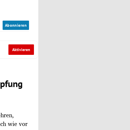
n
Abonnieren
Aktivieren
mpfung
ehren,
ach wie vor