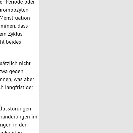
er Periode oder
Thrombozyten
 Menstruation
kommen, dass
rem Zyklus
hl beides
ätzlich nicht
 etwa gegen
önnen, was aber
h langfristiger
yklusstörungen
Veränderungen im
ungen in der
ankheiten,