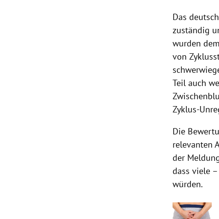
Das deutsche
zuständig u
wurden dem 
von Zykluss
schwerwiege
Teil auch w
Zwischenblu
Zyklus-Unre
Die Bewertu
relevanten 
der Meldung
dass viele 
würden.