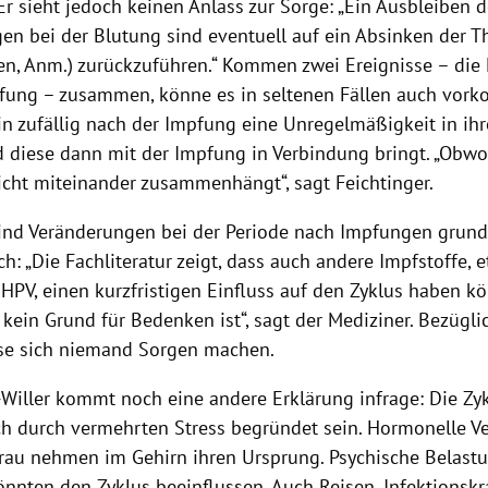
r sieht jedoch keinen Anlass zur Sorge: „Ein Ausbleiben d
en bei der Blutung sind eventuell auf ein Absinken der 
hen, Anm.) zurückzuführen.“ Kommen zwei Ereignisse – die
fung – zusammen, könne es in seltenen Fällen auch vor
ein zufällig nach der Impfung eine Unregelmäßigkeit in ih
 diese dann mit der Impfung in Verbindung bringt. „Obwo
nicht miteinander zusammenhängt“, sagt Feichtinger.
sind
Veränderungen bei der Periode nach Impfungen grunds
: „Die Fachliteratur zeigt, dass auch andere Impfstoffe,
 HPV, einen kurzfristigen Einfluss auf den Zyklus haben k
 kein Grund für Bedenken ist“, sagt der Mediziner. Bezüglic
se sich niemand Sorgen machen.
-Willer kommt noch eine andere Erklärung infrage: Die Z
h durch vermehrten Stress begründet sein. Hormonelle 
Frau nehmen im Gehirn ihren Ursprung. Psychische Belast
nnten den Zyklus beeinflussen. Auch Reisen, Infektionskr