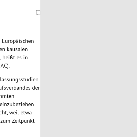
r Europäischen
nen kausalen
heißt es in
AC).
ulassungsstudien
rufsverbandes der
timmten
 einzubeziehen
cht, weil etwa
 zum Zeitpunkt