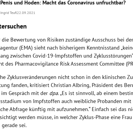
Penis und Hoden: Macht das Coronavirus unfruchtbar?
Ingrid Teufl
22.09.2021
tersuchen
r die Bewertung von Risiken zuständige Ausschuss bei de
lagentur (EMA) sieht nach bisherigem Kenntnisstand „kei
g zwischen Covid-19-Impfstoffen und Zyklusstörungen“, 
ht des Pharmacovigilance Risk Assessment Committee (PR
he Zyklusveränderungen nicht schon in den klinischen Z
ng fanden, kritisiert Christian Albring, Präsident des Be
, im Gespräch mit der
dpa
. „Es ist sinnvoll, ab einem bes
sstadium von Impfstoffen auch weibliche Probanden mit
che Abfrage künftig mit aufzunehmen.“ Einfach sei das ni
sichtigt werden müsse, in welcher Zyklus-Phase eine Frau
 gerade sei.