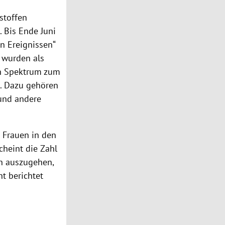
fstoffen
 Bis Ende Juni
n Ereignissen“
 wurden als
en Spektrum zum
I. Dazu gehören
 und andere
 Frauen in den
cheint die Zahl
on auszugehen,
t berichtet