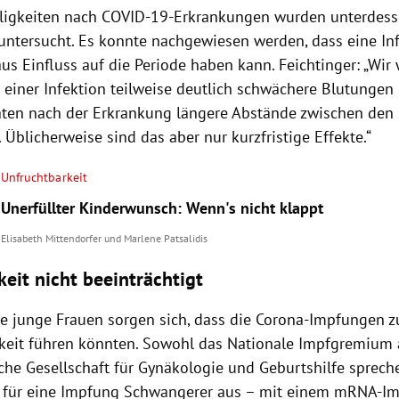
lligkeiten nach COVID-19-Erkrankungen wurden unterdess
 untersucht. Es konnte nachgewiesen werden, dass eine In
us Einfluss auf die Periode haben kann. Feichtinger: „Wir 
 einer Infektion teilweise deutlich schwächere Blutungen
ten nach der Erkrankung längere Abstände zwischen den
 Üblicherweise sind das aber nur kurzfristige Effekte.“
Unfruchtbarkeit
Unerfüllter Kinderwunsch: Wenn's nicht klappt
Elisabeth Mittendorfer
und
Marlene Patsalidis
keit nicht beeinträchtigt
e junge Frauen sorgen sich, dass die Corona-Impfungen z
keit führen könnten. Sowohl das Nationale Impfgremium 
sche Gesellschaft für Gynäkologie und Geburtshilfe sprech
e für eine Impfung Schwangerer aus – mit einem mRNA-Im