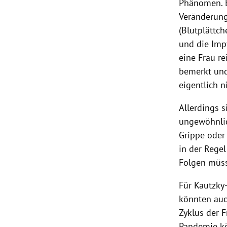
Phänomen. E
Veränderung
(Blutplättc
und die Imp
eine Frau r
bemerkt und
eigentlich 
Allerdings 
ungewöhnlich
Grippe oder
in der Regel
Folgen müs
Für Kautzky
könnten auc
Zyklus der 
Pandemie kö