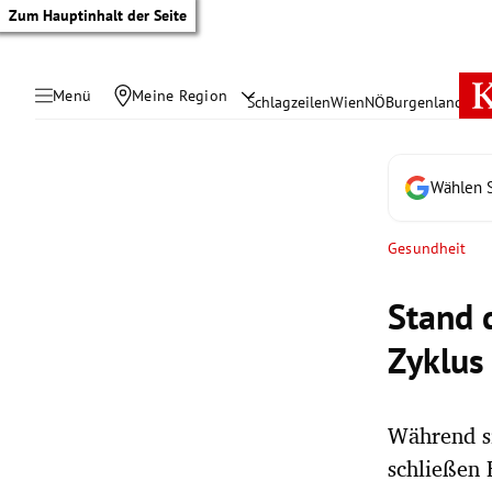
Zum Hauptinhalt der Seite
Menü
Meine Region
Schlagzeilen
Wien
NÖ
Burgenland
Öste
Wählen S
Gesundheit
Stand 
Zyklus
Während si
tik Untermenü
schließen 
rreich Untermenü