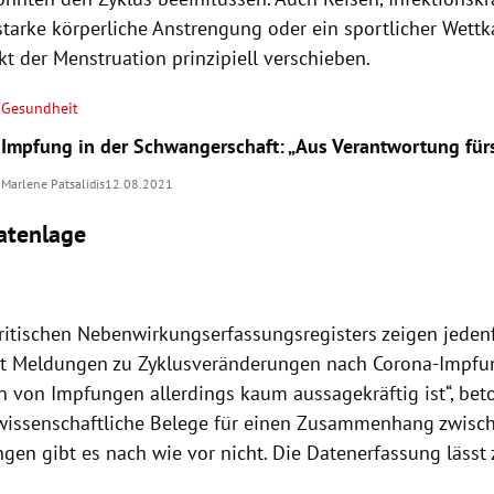
starke körperliche Anstrengung oder ein sportlicher Wet
t der Menstruation prinzipiell verschieben.
Gesundheit
Impfung in der Schwangerschaft: „Aus Verantwortung für
Marlene Patsalidis
12.08.2021
atenlage
ritischen Nebenwirkungserfassungsregisters zeigen jedenfa
t Meldungen zu Zyklusveränderungen nach Corona-Impfu
n von Impfungen allerdings kaum aussagekräftig ist“, beto
wissenschaftliche Belege für einen Zusammenhang zwis
ngen gibt es nach wie vor nicht. Die Datenerfassung läss