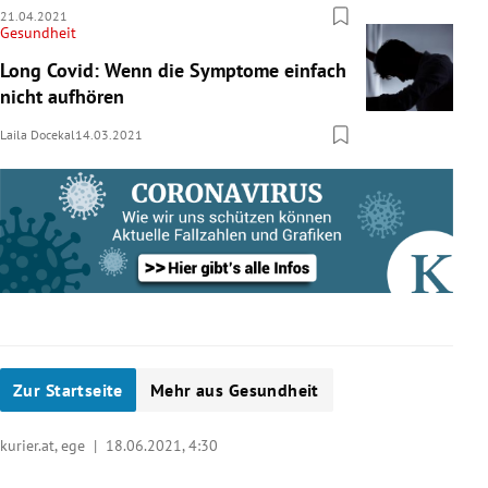
21.04.2021
Gesundheit
Long Covid: Wenn die Symptome einfach
nicht aufhören
Laila Docekal
14.03.2021
Zur Startseite
Mehr aus Gesundheit
kurier.at, ege |
18.06.2021, 4:30