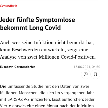
rreich Untermenü
Gesundheit
rt Untermenü
Jeder fünfte Symptomlose
bekommt Long Covid
schaft Untermenü
s Untermenü
Auch wer seine Infektion nicht bemerkt hat,
kann Beschwerden entwickeln, zeigt eine
zeit Untermenü
Analyse von zwei Millionen Covid-Positiven.
undheit Untermenü
Elisabeth Gerstendorfer
18.06.2021, 04:30
tur Untermenü
Die umfassende Studie mit den Daten von zwei
nung Untermenü
Millionen Menschen, die sich im vergangenen Jahr
lität Untermenü
mit SARS-CoV-2 infizierten, lässt aufhorchen: Jeder
Vierte entwickelte einen Monat nach der Infektion