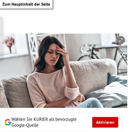
Zum Hauptinhalt der Seite
Copyright-Hinweis öffnen/schließen
Wählen Sie KURIER als bevorzugte
Aktivieren
tik Untermenü
Google-Quelle