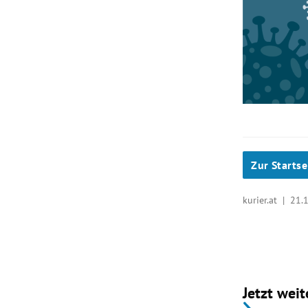
Zur Startse
kurier.at |
21.
Jetzt weit