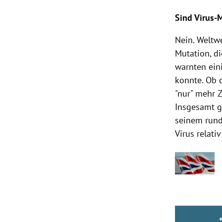
Sind Virus-
Nein. Weltwe
Mutation, d
warnten ein
konnte. Ob d
"nur" mehr Z
Insgesamt g
seinem rund
Virus relati