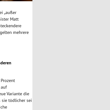
ei „außer
ister Matt
steckendere
egelten mehrere
nderen
 Prozent
 auf
eue Variante die
sie tödlicher sei
iche