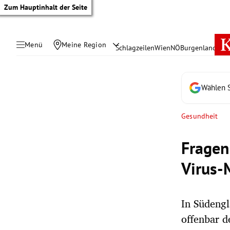
Zum Hauptinhalt der Seite
Menü
Meine Region
Schlagzeilen
Wien
NÖ
Burgenland
Öste
Wählen S
Gesundheit
Fragen
Virus-
In Südengl
tik Untermenü
offenbar de
rreich Untermenü