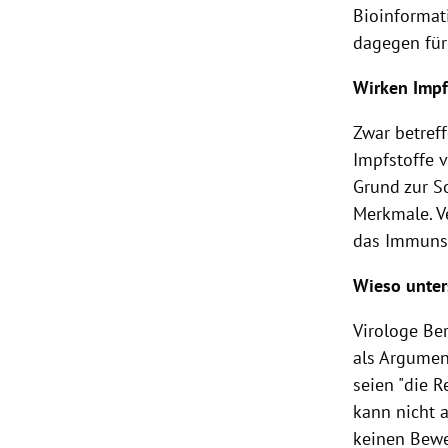
Bioinformat
dagegen für
Wirken Impf
Zwar betref
Impfstoffe 
Grund zur S
Merkmale. V
das Immunsy
Wieso unter
Virologe Ber
als Argumen
seien "die R
kann nicht 
keinen Bewe