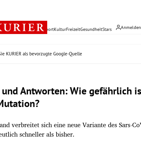
Anmelde
rreich
Politik
Wirtschaft
Sport
Kultur
Freizeit
Gesundheit
Stars
ie KURIER als bevorzugte Google-Quelle
 und Antworten: Wie gefährlich is
Mutation?
and verbreitet sich eine neue Variante des Sars-Co
utlich schneller als bisher.