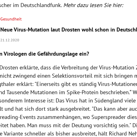
rscher im Deutschlandfunk.
Mehr dazu lesen Sie hier:
Gesundheit
Neue Virus-Mutation laut Drosten wohl schon in Deutsch
21.12.2020
n Virologen die Gefährdungslage ein?
rosten erklärte, dass die Verbreitung der Virus-Mutation 
nicht zwingend einen Selektionsvorteil mit sich bringen 
gthaler erklärt: "Einerseits gibt es ständig Virus-Mutatione
ind Tausende Mutationen im Spike-Protein beschrieben.“ W
sonderem Interesse ist: Das Virus hat in Südengland viel
 und hat sich dort stark ausgebreitet. "Das kann aber auc
reading-Events zusammenhängen, wo Superspreader diese
itet haben. Man muss mit der Deutung vorsichtig sein." D
e Variante schneller als bisher ausbreitet, hält Richard Neh