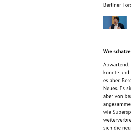
Berliner Fo
Wie schätze
Abwartend. D
könnte und 
es aber. Ber
Neues. Es s
aber von be
angesammelt
wie Supersp
weiterverbre
sich die neu