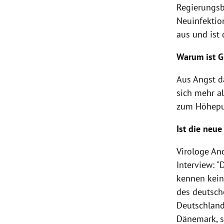
Regierungsb
Neuinfektion
aus und ist 
Warum ist G
Aus Angst d
sich mehr al
zum Höhepun
Ist die neu
Virologe An
Interview: "
kennen keine
des deutsche
Deutschland 
Dänemark, so