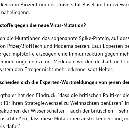
iker vom Biozentrum der Universität Basel, im Interview
 naheliegend.
stoffe gegen die neue Virus-Mutation?
fen die Mutationen das sogenannte Spike-Protein, auf dess
von Pfizer/BioNTech und Moderna setzen. Laut Experten be
orge: Impfstoffe erzeugen eine Immunreaktion gegen mehr
eränderungen einzelner Merkmale würden deshalb nicht d
stem den Erreger nicht mehr erkenne, sagt Neher.
scheiden sich die Experten-Wortmeldungen von jenen der 
gthaler hat den Eindruck, "dass die britischen Politiker di
t für ihren Strategiewechsel zu Weihnachten benützen". I
eaktionen der Wissenschafter – auch der britischen – sehr
ausschließen, dass diese Mutationen ansteckender sind, m
is dafür."