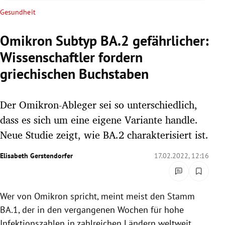
rreich Untermenü
Gesundheit
rt Untermenü
Omikron Subtyp BA.2 gefährlicher:
Wissenschaftler fordern
schaft Untermenü
griechischen Buchstaben
s Untermenü
Der Omikron-Ableger sei so unterschiedlich,
zeit Untermenü
dass es sich um eine eigene Variante handle.
undheit Untermenü
Neue Studie zeigt, wie BA.2 charakterisiert ist.
tur Untermenü
Elisabeth Gerstendorfer
17.02.2022, 12:16
nung Untermenü
Wer von Omikron spricht, meint meist den Stamm
lität Untermenü
BA.1, der in den vergangenen Wochen für hohe
Infektionszahlen in zahlreichen Ländern weltweit