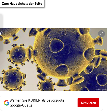
Zum Hauptinhalt der Seite
Copyright-Hinweis öffnen/schließen
Wählen Sie KURIER als bevorzugte
Aktivieren
tik Untermenü
Google-Quelle