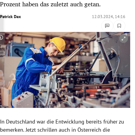
Prozent haben das zuletzt auch getan.
rreich Untermenü
Patrick Dax
12.03.2024, 14:16
rt Untermenü
schaft Untermenü
Copyright-Hinweis öffnen/schließen
s Untermenü
zeit Untermenü
undheit Untermenü
tur Untermenü
nung Untermenü
In Deutschland war die Entwicklung bereits früher zu
lität Untermenü
bemerken. Jetzt schrillen auch in Österreich die