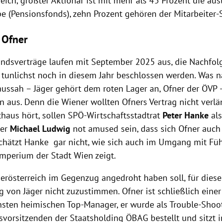
eich, größter Aktionär ist mit mehr als 43 Prozent die aus
e (Pensionsfonds), zehn Prozent gehören der Mitarbeiter-S
 Ofner
andsverträge laufen mit September 2025 aus, die Nachfol
t tunlichst noch in diesem Jahr beschlossen werden. Was n
ussah – Jäger gehört dem roten Lager an, Ofner der ÖVP –
n aus. Denn die Wiener wollten Ofners Vertrag nicht verl
haus hört, sollen SPÖ-Wirtschaftsstadtrat
Peter Hanke
als
ter
Michael Ludwig
not amused sein, dass sich Ofner auch 
 schätzt Hanke gar nicht, wie sich auch im Umgang mit Fü
imperium der Stadt Wien zeigt.
erösterreich im Gegenzug angedroht haben soll, für diese
 von Jäger nicht zuzustimmen. Ofner ist schließlich einer
chsten heimischen Top-Manager, er wurde als Trouble-Shoo
tsvorsitzenden der Staatsholding ÖBAG bestellt und sitzt 