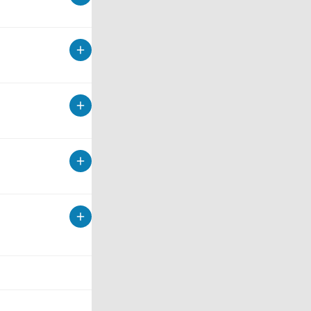
Unternehmen will
 die ÖVP?
undene GmbHs,
tte vorsichtiger
ssicht.