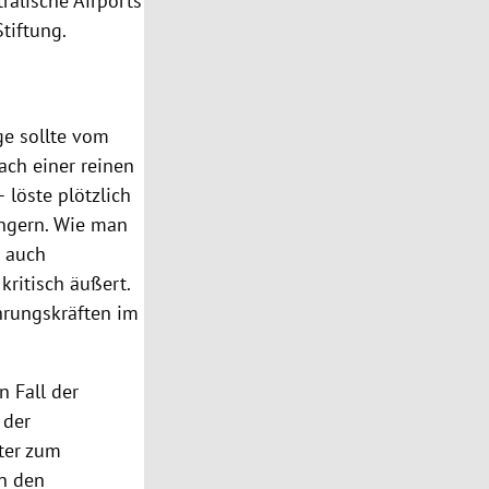
tralische Airports
tiftung.
ge sollte vom
ach einer reinen
 löste plötzlich
ängern. Wie man
 auch
kritisch äußert.
hrungskräften im
n Fall der
 der
ter zum
in den