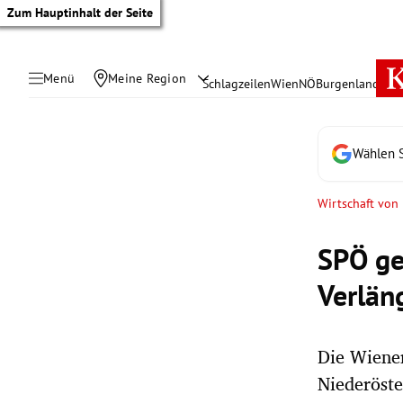
Zum Hauptinhalt der Seite
Menü
Meine Region
Schlagzeilen
Wien
NÖ
Burgenland
Öste
Wählen S
Wirtschaft von
SPÖ ge
Verlän
Die Wiener
tik Untermenü
Niederöste
rreich Untermenü