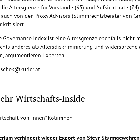
die Altersgrenze für Vorstände (65) und Aufsichtsräte (74)
 auch von den Proxy Advisors (Stimmrechtsberater von Gr
 kritisiert.
e Governance Index ist eine Altersgrenze ebenfalls nicht 
chts anderes als Altersdiskriminierung und widerspreche a
, argumentieren Experten.
oschek@kurier.at
hr Wirtschafts-Inside
irtschaft-von-innen"-Kolumnen
erium verhindert wieder Export von Steyr-Sturmgewehren