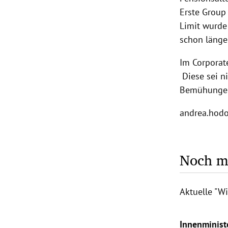
Erste Group 
Limit wurde
schon länger
Im Corporat
Diese sei ni
Bemühungen
andrea.hod
Noch me
Aktuelle "W
Innenminist