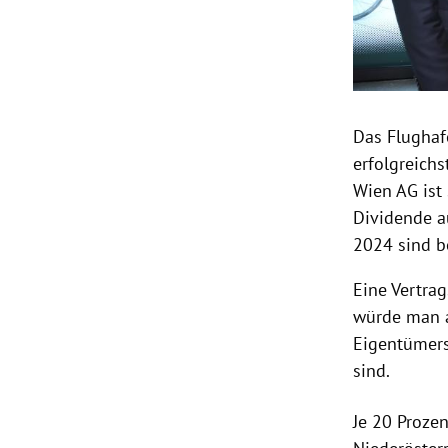
Das Flugha
erfolgreich
Wien AG ist 
Dividende a
2024 sind b
Eine Vertra
würde man a
Eigentümers
sind.
Je 20 Proze