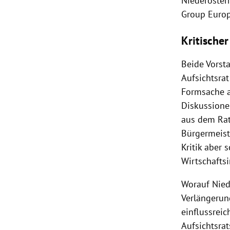
Niederösterr
Group Europ
Kritischer
Beide Vorst
Aufsichtsra
Formsache a
Diskussione
aus dem Rat
Bürgermeis
Kritik aber
Wirtschafts
Worauf Nied
Verlängerung
einflussrei
Aufsichtsra