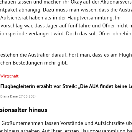
schauen lassen und machen ihr Okay auf der Aktionärsve
tpaket abhängig. Dazu muss man wissen, dass die Austra
m Aufsichtsrat haben als in der Hauptversammlung. Ihr
orschlag war, dass Jäger auf fünf Jahre und Ofner nicht
ionsperiode verlängert wird. Doch das soll Ofner ohnehin
stehen die Australier darauf, hört man, dass es am Flugh
ischen Bestellungen mehr gibt.
Wirtschaft
Flugbegleiterin erzählt vor Streik: „Die AUA findet keine 
Diana Dauer
27.03.2024
sionsalter hinaus
Großunternehmen lassen Vorstände und Aufsichtsräte üb
er hinaus arbeiten. Auf ihrer letzten Hauptversammlung ha