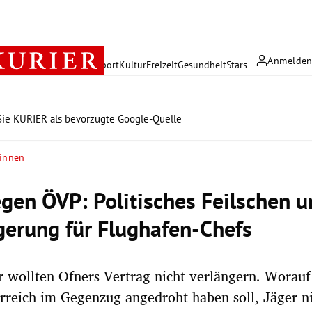
Anmelde
rreich
Politik
Wirtschaft
Sport
Kultur
Freizeit
Gesundheit
Stars
ie KURIER als bevorzugte Google-Quelle
 innen
gen ÖVP: Politisches Feilschen 
gerung für Flughafen-Chefs
 wollten Ofners Vertrag nicht verlängern. Worauf
rreich im Gegenzug angedroht haben soll, Jäger n