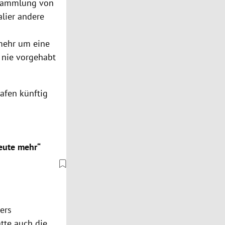
rsammlung von
lier andere
 mehr um eine
 nie vorgehabt
afen künftig
Leute mehr“
ers
tte auch die