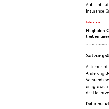
Aufsichtsrä
Insurance Gr
Interview
Flughafen-C
treiben lass
Martina Salomon
2
Satzungs
Aktienrechtl
Änderung der
Vorstandsbe
einigte sich
der Hauptve
Dafür brauch