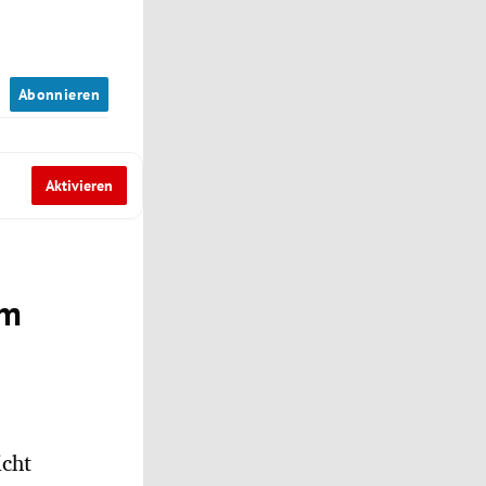
n
Abonnieren
Aktivieren
um
icht