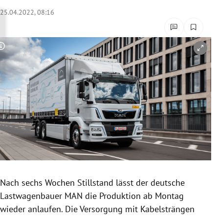
rreich Untermenü
25.04.2022, 08:16
rt Untermenü
Copyright-Hinweis öffnen/schließen
schaft Untermenü
s Untermenü
zeit Untermenü
undheit Untermenü
tur Untermenü
nung Untermenü
Nach sechs Wochen Stillstand lässt der deutsche
Lastwagenbauer MAN die Produktion ab Montag
lität Untermenü
wieder anlaufen. Die Versorgung mit Kabelsträngen