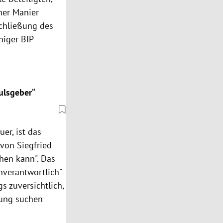
her Manier
Schließung des
niger BIP
ulsgeber“
er, ist das
von Siegfried
ehen kann". Das
verantwortlich"
gs zuversichtlich,
sung suchen