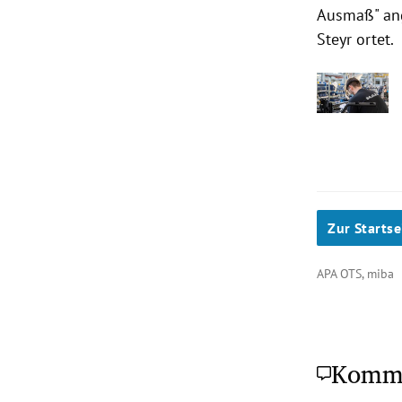
Ausmaß" ang
Steyr ortet.
Zur Startse
APA OTS, miba
Komm