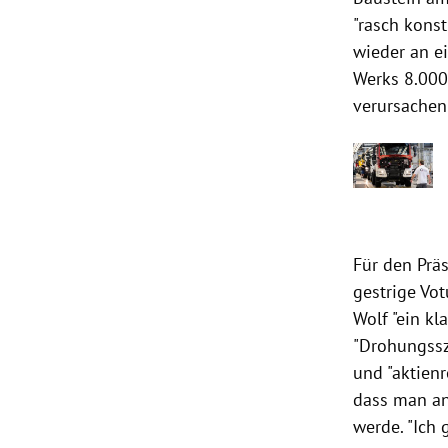
"rasch konst
wieder an e
Werks 8.000
verursachen
Für den Präs
gestrige Vo
Wolf "ein kl
"Drohungssz
und "aktienr
dass man an
werde. "Ich 