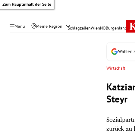
Zum Hauptinhalt der Seite
Menü
Meine Region
Schlagzeilen
Wien
NÖ
Burgenland
Öste
Wählen S
Wirtschaft
Katzia
Steyr
Sozialpart
tik Untermenü
zurück zu
rreich Untermenü