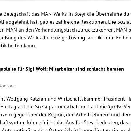
 Belegschaft des MAN-Werks in Steyr die Übernahme dur
lf abgelehnt hat, gab es zahlreiche Reaktionen. Die Sozia
 an MAN an den Verhandlungstisch zurückzukehren. MAN bl
ließung des Werks die einzige Lösung sei. Ökonom Felberm
itik helfen kann.
leite für Sigi Wolf: Mitarbeiter sind schlecht beraten
8.04.2021
nt Wolfgang Katzian und Wirtschaftskammer-Präsident H
reitag auf die Sozialpartnerschaft und auf die "große Ve
zern gegenüber der Region, den Arbeitnehmern und dere
haftsvotum könne "nicht das Aus für Steyr bedeuten, das 
Automotiv-Standort Österreich ist", appellierten sie an all