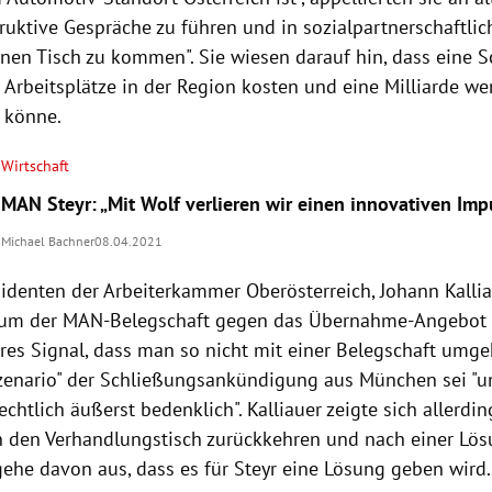
ruktive Gespräche zu führen und in sozialpartnerschaftlic
inen Tisch zu kommen". Sie wiesen darauf hin, dass eine 
 Arbeitsplätze in der Region kosten und eine Milliarde we
 könne.
Wirtschaft
MAN Steyr: „Mit Wolf verlieren wir einen innovativen Imp
Michael Bachner
08.04.2021
identen der Arbeiterkammer Oberösterreich, Johann Kalliau
tum der MAN-Belegschaft gegen das Übernahme-Angebot 
ares Signal, dass man so nicht mit einer Belegschaft umg
enario" der Schließungsankündigung aus München sei "un
echtlich äußerst bedenklich". Kalliauer zeigte sich allerdin
 den Verhandlungstisch zurückkehren und nach einer Lö
gehe davon aus, dass es für Steyr eine Lösung geben wird.