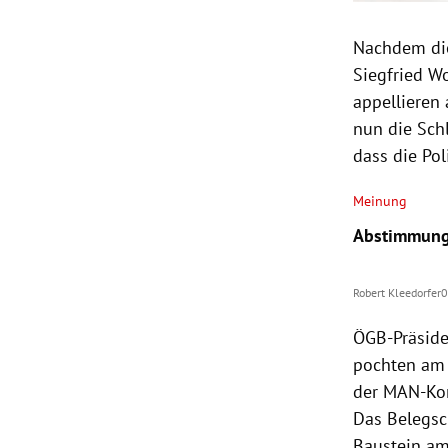
Nachdem die
Siegfried Wo
appellieren
nun die Sch
dass die Pol
Meinung
Abstimmungsp
Robert Kleedorfer
0
ÖGB-Präside
pochten am F
der MAN-Kon
Das Belegsc
Baustein am 