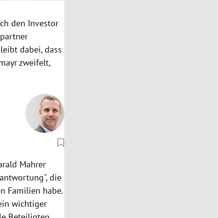
ch den Investor
lpartner
eibt dabei, dass
ayr zweifelt,
arald Mahrer
rantwortung", die
n Familien habe.
ein wichtiger
e Beteiligten,