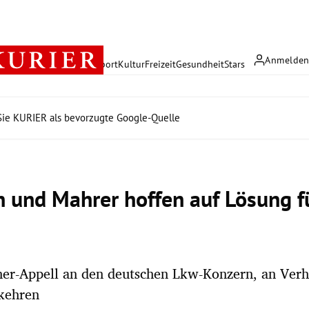
Anmelde
rreich
Politik
Wirtschaft
Sport
Kultur
Freizeit
Gesundheit
Stars
ie KURIER als bevorzugte Google-Quelle
n und Mahrer hoffen auf Lösung 
ner-Appell an den deutschen Lkw-Konzern, an Verh
 kehren