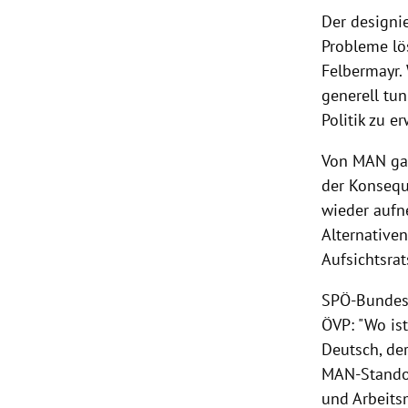
Der designie
Probleme lös
Felbermayr. 
generell tu
Politik zu e
Von MAN gab
der Konsequ
wieder aufn
Alternativen
Aufsichtsrat
SPÖ-Bundesg
ÖVP: "Wo ist
Deutsch, de
MAN-Standor
und Arbeits