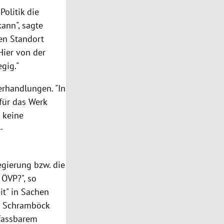
Politik die
kann", sagte
den Standort
Hier von der
gig."
erhandlungen. "In
für das Werk
 keine
-
egierung bzw. die
 ÖVP?", so
t" in Sachen
te Schramböck
nfassbarem