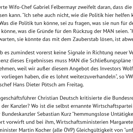
rte Wifo-Chef Gabriel Felbermayr zweifelt daran, dass die 
en kann. "Ich sehe auch nicht, wie die Politik hier helfen 
Was die Politik tun könne, sei zu fragen, was sie nun für 
n könne, was die Gründe für den Rückzug der MAN seien. "
rwarten, sie könnte das mit dem Zauberstab lösen, ist abwe
 es zumindest vorerst keine Signale in Richtung neuer V
enz dieses Ergebnisses muss MAN die Schließungspläne 
ehmen, weil wir außer diesem Angebot des Investors Wolf
 vorliegen haben, die es lohnt weiterzuverhandeln", so VW
schef Hans Dieter Pötsch am Freitag.
eschäftsführer Christian Deutsch kritisierte die Bundesr
 der Kanzler? Wo ist die selbst ernannte Wirtschaftspartei
r Bundeskanzler Sebastian Kurz "hemmungslose Untätigkei
t vorwirft und bei ihm, Wirtschaftsministerien Margare
minister Martin Kocher (alle ÖVP) Gleichgültigkeit von "u