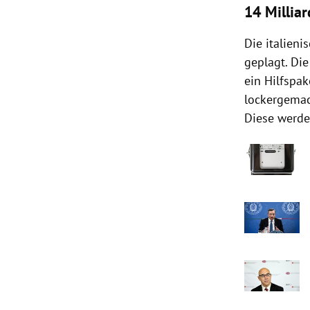
14 Millia
Die italien
geplagt. Di
ein Hilfspa
lockergemac
Diese werde