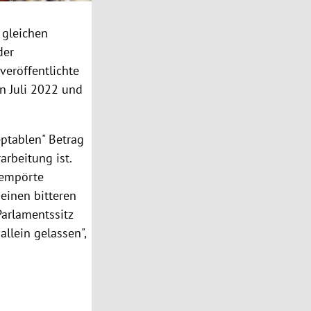
 gleichen
der
veröffentlichte
n Juli 2022 und
ptablen" Betrag
rbeitung ist.
 empörte
einen bitteren
Parlamentssitz
llein gelassen",