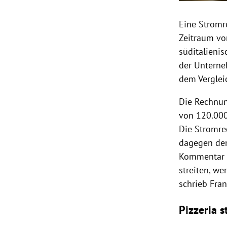
Eine Stromr
Zeitraum vor
süditalienis
der Unterne
dem Vergle
Die Rechnun
von 120.000
Die Stromre
dagegen den
Kommentar v
streiten, we
schrieb Fran
Pizzeria 