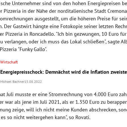
enische Unternehmer sind von den hohen Energiepreisen bel
r Pizzeria in der Nähe der norditalienische Stadt Cremona
romrechnungen ausgestellt, um die höheren Preise für sei
n. Der Gastwirt hängte eine Fotokopie seiner letzten Rec
er Pizzeria in Roncadello. "Ich bin gezwungen, 10 Euro für
u verlangen, oder ich muss das Lokal schließen", sagte Al
Pizzeria "Funky Gallo".
Wirtschaft
Energiepreisschock: Demnächst wird die Inflation zweiste
Michael Bachner
15.08.2022
at Juli musste er eine Stromrechnung von 4.000 Euro zah
r war als jene im Juli 2021, als er 1.350 Euro zu berappe
hnung zeige, will ich nicht meine Kunden abschrecken, son
 es so nicht weitergehen kann", so Rovati.