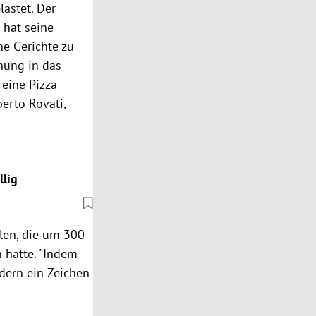
astet. Der
 hat seine
ne Gerichte zu
hnung in das
 eine Pizza
berto Rovati,
llig
len, die um 300
n hatte. "Indem
dern ein Zeichen