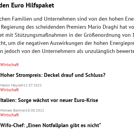
rden Euro Hilfspaket
ischen Familien und Unternehmen sind von den hohen Ene
e Regierung des scheidenden Premiers Mario Draghi hat v
ket mit Stützungsmaßnahmen in der Größenordnung von 
ht, um die negativen Auswirkungen der hohen Energiepre
n jedoch von den Unternehmern als unzulänglich bewerte
Wirtschaft
Hoher Strompreis: Deckel drauf und Schluss?
Martin Meyrath
11.07.2022
Wirtschaft
Italien: Sorge wächst vor neuer Euro-Krise
Michael Bachner
18.08.2022
Wirtschaft
Wifo-Chef: „Einen Notfallplan gibt es nicht“