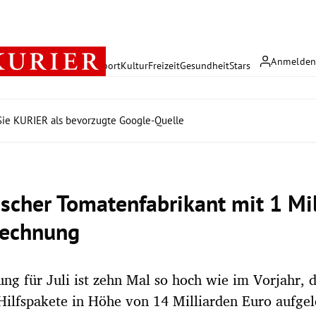
Anmelde
rreich
Politik
Wirtschaft
Sport
Kultur
Freizeit
Gesundheit
Stars
ie KURIER als bevorzugte Google-Quelle
nischer Tomatenfabrikant mit 1 Mi
rechnung
ng für Juli ist zehn Mal so hoch wie im Vorjahr, 
Hilfspakete in Höhe von 14 Milliarden Euro aufgel