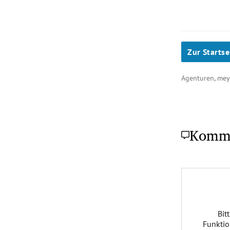
Zur Startse
Agenturen, me
Komm