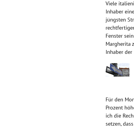
Viele itali
Inhaber eine
jüngsten St
rechtfertige
Fenster sein
Margherita z
Inhaber der 
Für den Mon
Prozent höhe
ich die Rec
setzen, dass