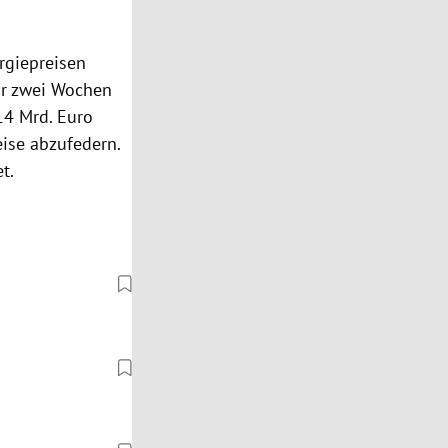
rgiepreisen
or zwei Wochen
14 Mrd. Euro
ise abzufedern.
t.