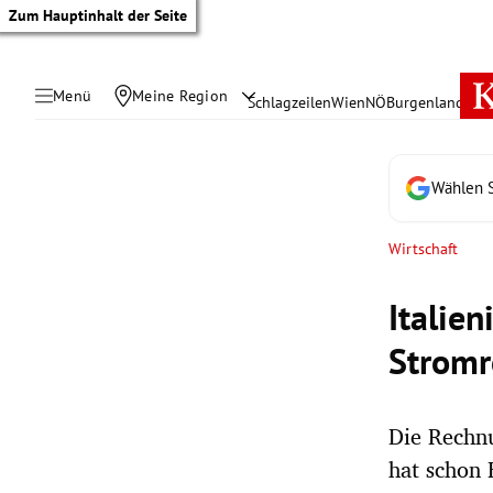
Zum Hauptinhalt der Seite
Menü
Meine Region
Schlagzeilen
Wien
NÖ
Burgenland
Öste
Wählen S
Wirtschaft
Italie
Strom
Die Rechnu
tik Untermenü
hat schon 
rreich Untermenü