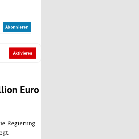
n
Abonnieren
Aktivieren
llion Euro
die Regierung
egt.