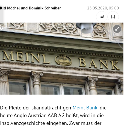
rreich Untermenü
Kid Möchel
und
Dominik Schreiber
28.05.2020, 05:00
rt Untermenü
Copyright-Hinweis öffnen/schließen
schaft Untermenü
s Untermenü
zeit Untermenü
undheit Untermenü
tur Untermenü
nung Untermenü
Die Pleite der skandalträchtigen
Meinl Bank
, die
heute Anglo Austrian AAB AG heißt, wird in die
lität Untermenü
Insolvenzgeschichte
eingehen. Zwar muss der