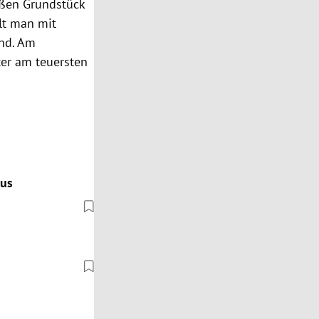
ßen Grundstück
hlt man mit
und. Am
er am teuersten
aus