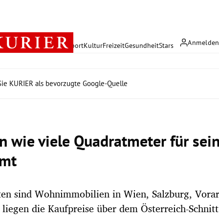
Anmelde
rreich
Politik
Wirtschaft
Sport
Kultur
Freizeit
Gesundheit
Stars
ie KURIER als bevorzugte Google-Quelle
 wie viele Quadratmeter für sein
mt
ten sind Wohnimmobilien in Wien, Salzburg, Vora
r liegen die Kaufpreise über dem Österreich-Schnitt