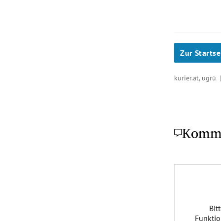
Zur Startse
kurier.at, ugrü
Komm