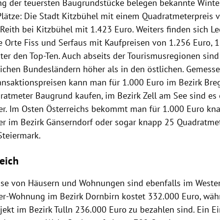
g der teuersten Baugrundstücke belegen bekannte Winter
Plätze: Die Stadt Kitzbühel mit einem Quadratmeterpreis 
Reith bei Kitzbühel mit 1.423 Euro. Weiters finden sich Le
ie Orte Fiss und Serfaus mit Kaufpreisen von 1.256 Euro, 
ter den Top-Ten. Auch abseits der Tourismusregionen sind
lichen Bundesländern höher als in den östlichen. Gemess
ransaktionspreisen kann man für 1.000 Euro im Bezirk Br
ratmeter Baugrund kaufen, im Bezirk Zell am See sind es
r. Im Osten Österreichs bekommt man für 1.000 Euro kn
r im Bezirk Gänserndorf oder sogar knapp 25 Quadratmet
Steiermark.
leich
ise von Häusern und Wohnungen sind ebenfalls im Westen 
r-Wohnung im Bezirk Dornbirn kostet 332.000 Euro, wäh
jekt im Bezirk Tulln 236.000 Euro zu bezahlen sind. Ein E