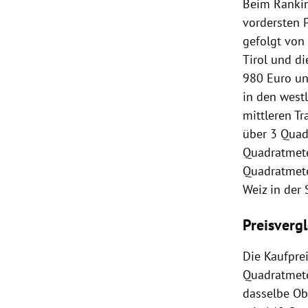
Beim Rankin
vordersten 
gefolgt von 
Tirol und d
980 Euro un
in den west
mittleren T
über 3 Quad
Quadratmete
Quadratmete
Weiz in der 
Preisverg
Die Kaufpre
Quadratmete
dasselbe Ob