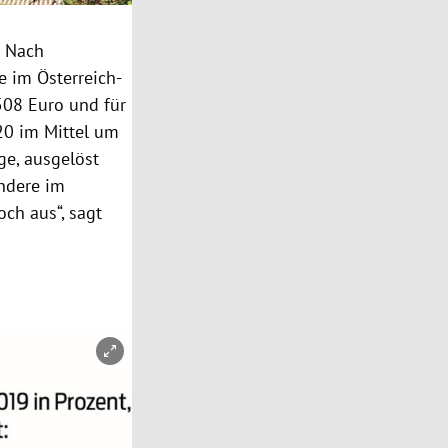
. Nach
e im Österreich-
508 Euro und für
20 im Mittel um
ge, ausgelöst
ndere im
ch aus“, sagt