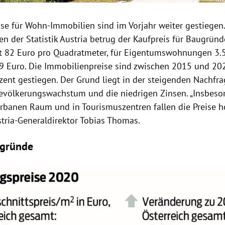
ise für Wohn-Immobilien sind im Vorjahr weiter gestiegen
n der Statistik Austria betrug der Kaufpreis für Baugründ
t 82 Euro pro Quadratmeter, für Eigentumswohnungen 3.
9 Euro. Die Immobilienpreise sind zwischen 2015 und 20
zent gestiegen. Der Grund liegt in der steigenden Nachfra
evölkerungswachstum und die niedrigen Zinsen. „Insbeso
rbanen Raum und in Tourismuszentren fallen die Preise ho
stria-Generaldirektor Tobias Thomas.
ugründe
Hinweis öffnen/schließen