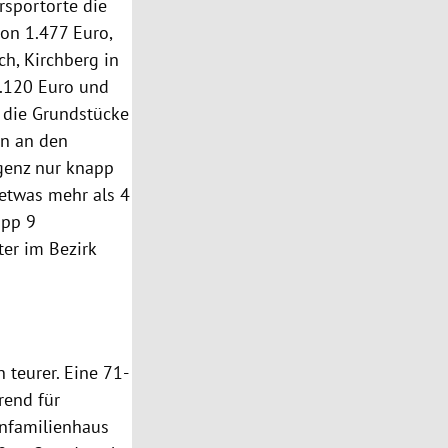
sportorte die
von 1.477 Euro,
ch, Kirchberg in
1.120 Euro und
 die Grundstücke
en an den
egenz nur knapp
 etwas mehr als 4
app 9
er im Bezirk
teurer. Eine 71-
rend für
infamilienhaus