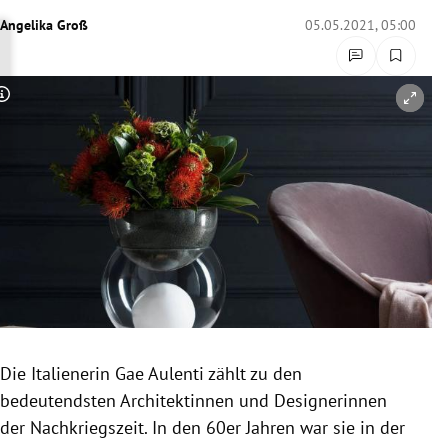
rreich Untermenü
Angelika Groß
05.05.2021, 05:00
rt Untermenü
Copyright-Hinweis öffnen/schließen
schaft Untermenü
s Untermenü
zeit Untermenü
undheit Untermenü
tur Untermenü
nung Untermenü
Die Italienerin Gae Aulenti zählt zu den
bedeutendsten Architektinnen und Designerinnen
lität Untermenü
der Nachkriegszeit. In den 60er Jahren war sie in der